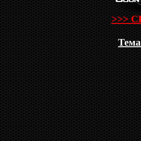
>>> С
Тема