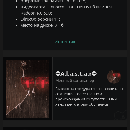
оперативная память: 8 Гб ОЗУ;
видеокарта: GeForce GTX 1060 6 Гб или AMD
Radeon RX 590;
DirectX: версии 11;
место на диске: 7 Гб.
Источник
❂A.l.a.s.t.a.r❂
Местный копипастер
Бывают такие дураки, что возникают
сомнения в естественном
происхождении их тупости… Они
явно где-то этому обучались…