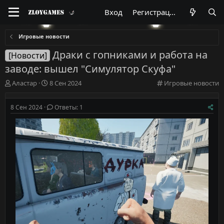
Вход
Регистрация
Игровые новости
Драки с гопниками и работа на
[Новости]
заводе: вышел "Симулятор Скуфа"
А
Д
К
Аластар
8 Сен 2024
Игровые новости
в
а
а
т
т
т
8 Сен 2024
Ответы: 1
о
а
е
р
н
г
т
а
о
е
ч
р
м
а
и
ы
л
я
а