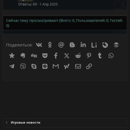
Ответы
69
1 Апр 2025
Сейчас тему просматривают (Всего: 0, Пользователей: 0, Гостей:
0)
Вконтакте
Одноклассники
Mail.ru
Blogger
Linkedin
Liveinternet
Livejournal
Buff
Поделиться:
Diaspora
Evernote
Digg
Getpocket
Facebook
X (Twitter)
Reddit
Pinterest
Tumblr
WhatsA
Telegram
Viber
Skype
Line
Gmail
yahoomail
Электронная почта
Ссылка
Игровые новости