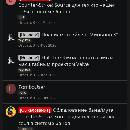
Counter-Strike: Source для тех кто нашел
себя в системе банов
БШ!
Ответы
3
25 Мар 2026
Появился трейлер "Миньнов 3"
[Новости]
wiyrexx
Ответы
0
9 Фев 2026
Half-Life 3 может стать самым
[Новости]
масштабным проектом Valve
wiyrexx
Ответы
0
2 Фев 2026
ZomboUser
H
hello
Ответы
8
26 Окт 2025
Обжалование бана/мута
[Обжалование]
Counter-Strike: Source для тех кто нашел
себя в системе банов
Impostor