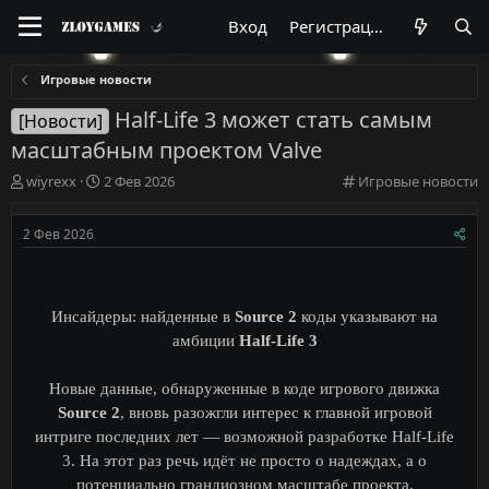
Вход
Регистрация
Игровые новости
Half-Life 3 может стать самым
[Новости]
масштабным проектом Valve
А
Д
К
wiyrexx
2 Фев 2026
Игровые новости
в
а
а
т
т
т
2 Фев 2026
о
а
е
р
н
г
т
а
о
е
ч
р
м
Инсайдеры: найденные в
а
Source 2
коды указывают на
и
ы
л
я
амбиции
Half-Life 3
а
Новые данные, обнаруженные в коде игрового движка
Source 2
, вновь разожгли интерес к главной игровой
интриге последних лет — возможной разработке Half-Life
3. На этот раз речь идёт не просто о надеждах, а о
потенциально грандиозном масштабе проекта.