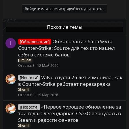
Войдите или зарегистрируйтесь для ответа.
Похожие темы
Обжалование бана/мута
[Обжалование]
I
Counter-Strike: Source для тех кто нашел
себя в системе банов
[I'm]lost
Ответы
3
12 Май 2026
Valve спустя 26 лет изменила, как
[Новости]
в Counter-Strike работает перезарядка
Sheriff
Ответы
0
19 Мар 2026
«Первое хорошее обновление за
[Новости]
три года»: легендарная CS:GO вернулась в
Steam к радости фанатов
Sheriff