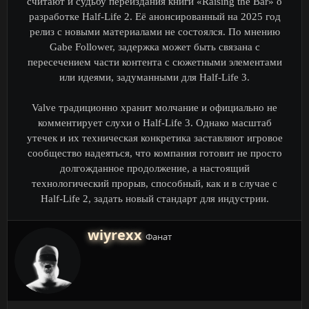
считают и судьбу переиздания книги «Raising the Bar» о
разработке Half-Life 2. Её анонсированный на 2025 год
релиз с новыми материалами не состоялся. По мнению
Gabe Follower, задержка может быть связана с
пересечением части контента с сюжетными элементами
или идеями, задуманными для Half-Life 3.
Valve традиционно хранит молчание и официально не
комментирует слухи о Half-Life 3. Однако масштаб
утечек и их техническая конкретика заставляют игровое
сообщество надеяться, что компания готовит не просто
долгожданное продолжение, а настоящий
технологический прорыв, способный, как и в случае с
Half-Life 2, задать новый стандарт для индустрии.
А
wiyrexx
Фанат
в
т
о
р