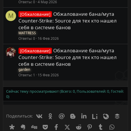
Ответы
0
4 Мар 2026
Обжалование бана/мута
[Обжалование]
M
Counter-Strike: Source для тех кто нашел
себя в системе банов
MATTRESS
Ответы
0
16 Фев 2026
Обжалование бана/мута
[Обжалование]
Counter-Strike: Source для тех кто нашел
себя в системе банов
garden
Ответы
1
15 Фев 2026
Сейчас тему просматривают (Всего: 0, Пользователей: 0, Гостей:
0)
Вконтакте
Одноклассники
Mail.ru
Blogger
Linkedin
Liveinternet
Livejournal
Buff
Поделиться:
Diaspora
Evernote
Digg
Getpocket
Facebook
X (Twitter)
Reddit
Pinterest
Tumblr
WhatsA