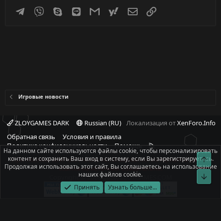
Telegram
Viber
Skype
Line
Gmail
yahoomail
Электронная почта
Ссылка
Игровые новости
ZLOYGAMES DARK
Russian (RU)
Локализация от
XenForo.Info
Обратная связь
Условия и правила
R
Политика конфиденциальности
Помощь
На данном сайте используются файлы cookie, чтобы персонализировать
S
контент и сохранить Ваш вход в систему, если Вы зарегистрируетесь.
Свер
При полном или частичном использовании материалов сайта -
S
Продолжая использовать этот сайт, Вы соглашаетесь на использование
ссылка на источник обязательна!
наших файлов cookie.
Сниз
Copyright © 2008-2026, ZLOYGAMES.COM
Принять
Узнать больше...