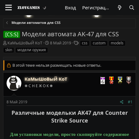
Вход
Регистрация
Модели автоматов для CSS
Модели автомата AK-47 для CSS
[CS:S]
А
Д
Т
КаМыШоВыЙ КоТ
8 Май 2019
css
custom
models
в
а
е
skin
модели оружия
т
т
г
о
а
и
р
н
В этой теме нельзя размещать новые ответы.
т
а
е
ч
КаМыШоВыЙ КоТ
м
а
❋ С Н Е Ж О К ❋
ы
л
а
8 Май 2019
#1
Различные модельки AK47 для Counter
Strike Source
Для установки модели, просто скопируйте содержимое