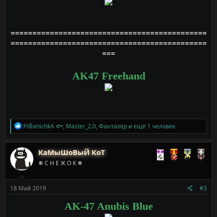
=============================================
=============================================
===
AK47 Freehand
Р
Pi®anichkA 🐟
,
Master_2.0
,
Фантазёр
и ещё 1 человек
е
а
к
КаМыШоВыЙ КоТ
ц
❋ С Н Е Ж О К ❋
и
и
:
18 Май 2019
#3
AK-47 Anubis Blue