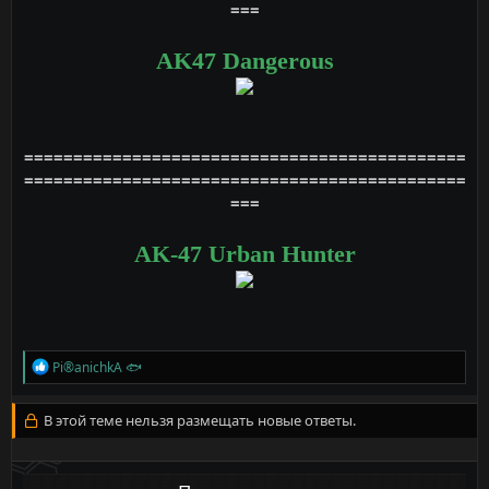
===
AK47 Dangerous
=============================================
=============================================
===
AK-47 Urban Hunter
Р
Pi®anichkA 🐟
е
а
к
В этой теме нельзя размещать новые ответы.
ц
и
и
: