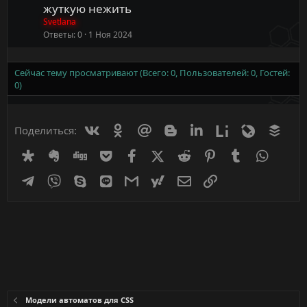
жуткую нежить
Svetlana
Ответы
0
1 Ноя 2024
Сейчас тему просматривают (Всего: 0, Пользователей: 0, Гостей:
0)
Вконтакте
Одноклассники
Mail.ru
Blogger
Linkedin
Liveinternet
Livejournal
Buff
Поделиться:
Diaspora
Evernote
Digg
Getpocket
Facebook
X (Twitter)
Reddit
Pinterest
Tumblr
WhatsA
Telegram
Viber
Skype
Line
Gmail
yahoomail
Электронная почта
Ссылка
Модели автоматов для CSS