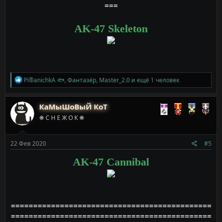
===
AK-47 Skeleton
Р
Pi®anichkA 🐟
,
Фантазёр
,
Master_2.0
и ещё 1 человек
е
а
к
КаМыШоВыЙ КоТ
ц
❋ С Н Е Ж О К ❋
и
и
:
22 Фев 2020
#5
AK-47 Cannibal
=============================================
=============================================