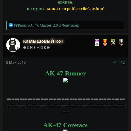
архива,
по пути:
папка с игрой\cstrike\custom\
Р
Pi®anichkA 🐟
,
Master_2.0
и
Фантазёр
е
а
к
КаМыШоВыЙ КоТ
ц
❋ С Н Е Ж О К ❋
и
и
:
8 Май 2019
#2
AK-47 Runner
=============================================
=============================================
===
AK-47 Coretacs