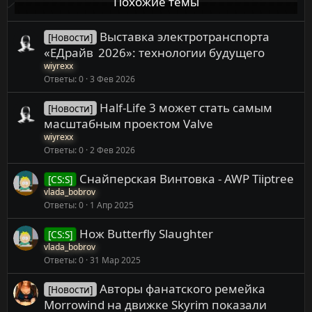
Похожие темы
Выставка электротранспорта
[Новости]
«ЕДрайв 2026»: технологии будущего
wiyrexx
Ответы
0
3 Фев 2026
Half-Life 3 может стать самым
[Новости]
масштабным проектом Valve
wiyrexx
Ответы
0
2 Фев 2026
Снайперская Винтовка - AWP Tiiptree
[CS:S]
vlada_bobrov
Ответы
0
1 Апр 2025
Нож Butterfly Slaughter
[CS:S]
vlada_bobrov
Ответы
0
31 Мар 2025
Авторы фанатского ремейка
[Новости]
Morrowind на движке Skyrim показали