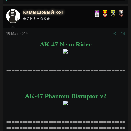
е
а
к
КаМыШоВыЙ КоТ
ц
❋ С Н Е Ж О К ❋
и
и
:
19 Май 2019
#4
AK-47 Neon Rider
=============================================
=============================================
===
AK-47 Phantom Disruptor v2
=============================================
=============================================