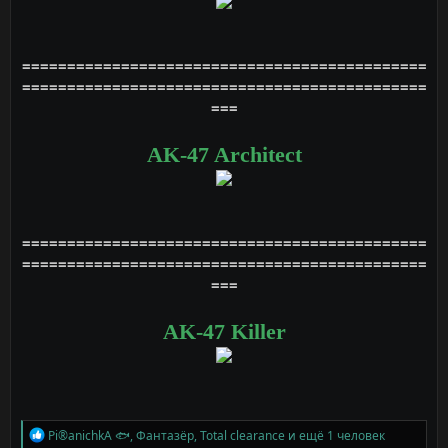
=============================================
=============================================
===
AK-47 Architect
=============================================
=============================================
===
AK-47 Killer
Р
Pi®anichkA 🐟
,
Фантазёр
,
Total clearance
и ещё 1 человек