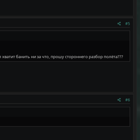
#5
 хватит банить ни за что, прошу стороннего разбор полëта???
#6