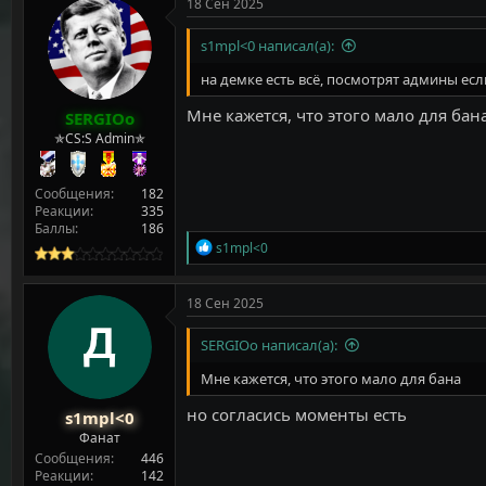
18 Сен 2025
s1mpl<0 написал(а):
на демке есть всё, посмотрят админы ес
Мне кажется, что этого мало для бан
SERGIOo
✯CS:S Admin✯
Сообщения
182
Реакции
335
Баллы
186
Р
s1mpl<0
е
а
к
18 Сен 2025
ц
и
SERGIOo написал(а):
и
:
Мне кажется, что этого мало для бана
но согласись моменты есть
s1mpl<0
Фанат
Сообщения
446
Реакции
142