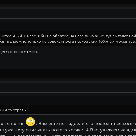
омнительный. В игре, я бы не обратил на него внимание, тут пытался на
банить можно только по совокупности нескольких 100%-ых моментов.
демки и смотреть
ки и смотреть
то-то понял
. Вам еще не надоели его постоянные косяки
Сил уже нету описывать все его косяки. А Вас, уважаемые а
оть Вы, все вместе, сумеете повлиять на сложившуюся ситу