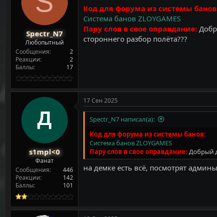
S
т
а
Код для форума из системы банов
е
ч
Система банов ZLOYGAMES
м
а
ы
л
Пару слов в свое оправдание:
Добр
Spectr_N7
а
стороннего разбор полëта???
Любопытный
Сообщения
2
Реакции
2
Баллы
17
17 Сен 2025
Spectr_N7 написал(а):
Код для форума из системы банов:
Система банов ZLOYGAMES
s1mpl<0
Пару слов в свое оправдание:
Добрый д
Фанат
на демке есть всё, посмотрят админ
Сообщения
446
Реакции
142
Баллы
101