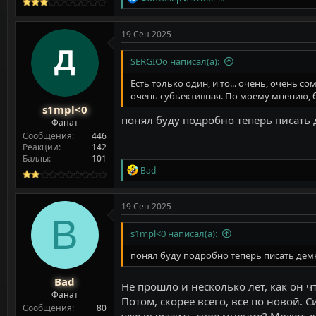
е
а
к
19 Сен 2025
ц
и
SERGIOo написал(а):
и
:
Есть только один, и то... очень, очень с
очень субьективная. По моему мнению, 
s1mpl<0
понял буду подробно теперь писать 
Фанат
Сообщения
446
Реакции
142
Баллы
101
Р
Bad
е
а
к
19 Сен 2025
ц
B
и
s1mpl<0 написал(а):
и
:
понял буду подробно теперь писать дем
Bad
Не прошло и несколько лет, как он ч
Фанат
Потом, скорее всего, все по новой. 
Сообщения
80
уже выразить свое мнение? Может, х