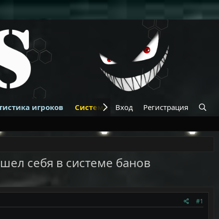
тистика игроков
Система банов
Вход
Регистрация
Купить VIP
К
ашел себя в системе банов
#1