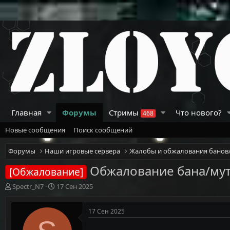
Главная
Форумы
Стримы
Что нового?
468
Новые сообщения
Поиск сообщений
Форумы
Наши игровые сервера
Жалобы и обжалования банов
Обжалование бана/мута
[Обжалование]
А
Д
Spectr_N7
17 Сен 2025
в
а
т
т
17 Сен 2025
о
а
р
н