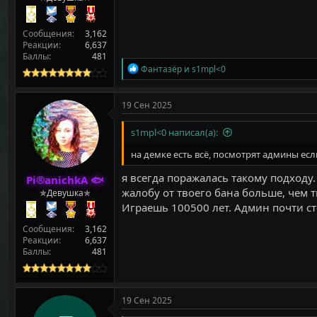
Сообщения
3,162
Реакции
6,637
Баллы
481
Р
Фантазёр
и
s1mpl<0
е
а
к
19 Сен 2025
ц
и
s1mpl<0 написал(а):
и
:
на демке есть всё, посмотрят админы ес
я всегда поражалась такому подходу.
Pi®anichkA 🐟
жалобу от твоего бана больше, чем 
✯Девушка✯
Играешь 100500 лет. Админ почти ст
Сообщения
3,162
Реакции
6,637
Баллы
481
19 Сен 2025