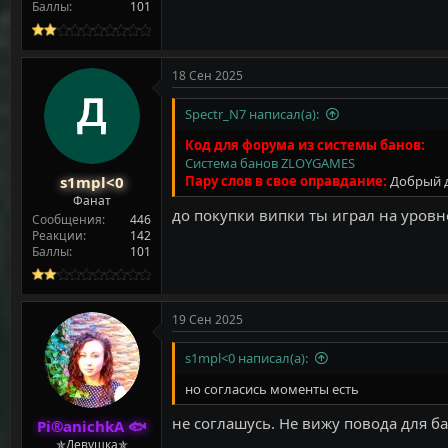
Баллы
101
18 Сен 2025
Spectr_N7 написал(а):
Код для форума из системы банов:
Система банов ZLOYGAMES
s1mpl<0
Пару слов в свое оправдание:
Добрый д
Фанат
до покупки випки ты играл на уровне
Сообщения
446
Реакции
142
Баллы
101
19 Сен 2025
s1mpl<0 написал(а):
но согласись моменты есть
не соглашусь. Не вижу повода для ба
Pi®anichkA 🐟
✯Девушка✯