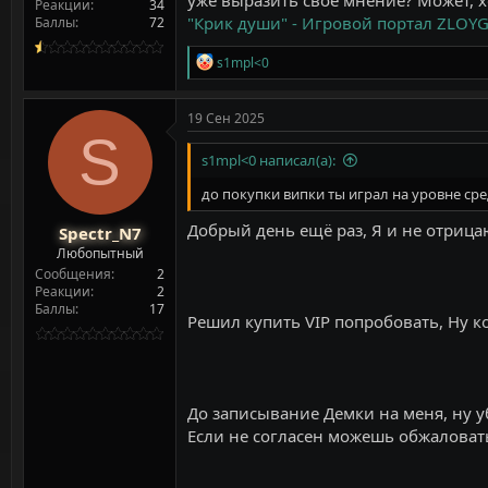
Реакции
34
"Крик души" - Игровой портал ZLOY
Баллы
72
Р
s1mpl<0
е
а
к
19 Сен 2025
ц
S
и
s1mpl<0 написал(а):
и
:
до покупки випки ты играл на уровне сре
Добрый день ещё раз, Я и не отрица
Spectr_N7
Любопытный
Сообщения
2
Реакции
2
Баллы
17
Решил купить VIP попробовать, Ну ко
До записывание Демки на меня, ну уб
Если не согласен можешь обжаловать