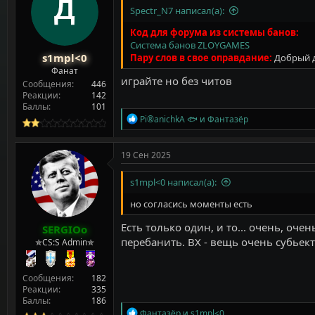
Spectr_N7 написал(а):
Код для форума из системы банов:
Система банов ZLOYGAMES
s1mpl<0
Пару слов в свое оправдание:
Добрый д
Фанат
играйте но без читов
Сообщения
446
Реакции
142
Баллы
101
Р
Pi®anichkA 🐟
и
Фантазёр
е
а
к
19 Сен 2025
ц
и
s1mpl<0 написал(а):
и
:
но согласись моменты есть
Есть только один, и то... очень, оч
SERGIOo
перебанить. ВХ - вещь очень субье
✯CS:S Admin✯
Сообщения
182
Реакции
335
Баллы
186
Р
Фантазёр
и
s1mpl<0