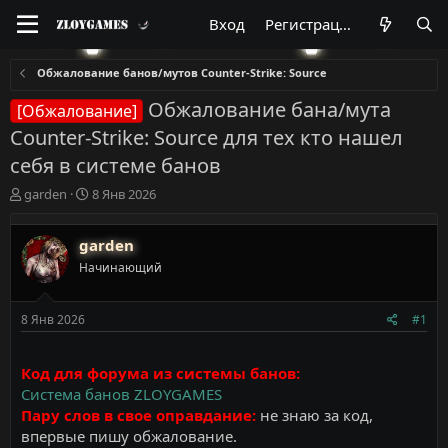
Вход
Регистрация
Обжалование банов/мутов Counter-Strike: Source
Обжалование бана/мута
[Обжалование]
Counter-Strike: Source для тех кто нашел
себя в системе банов
А
Д
garden
8 Янв 2026
в
а
т
т
garden
о
а
р
н
Начинающий
т
а
е
ч
м
а
8 Янв 2026
#1
ы
л
а
Код для форума из системы банов:
Система банов ZLOYGAMES
Пару слов в свое оправдание:
не знаю за код,
впервые пишу обжалование.