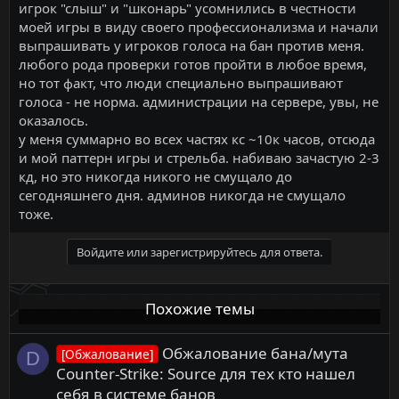
игрок "слыш" и "шконарь" усомнились в честности
моей игры в виду своего профессионализма и начали
выпрашивать у игроков голоса на бан против меня.
любого рода проверки готов пройти в любое время,
но тот факт, что люди специально выпрашивают
голоса - не норма. администрации на сервере, увы, не
оказалось.
у меня суммарно во всех частях кс ~10к часов, отсюда
и мой паттерн игры и стрельба. набиваю зачастую 2-3
кд, но это никогда никого не смущало до
сегодняшнего дня. админов никогда не смущало
тоже.
Войдите или зарегистрируйтесь для ответа.
Похожие темы
Обжалование бана/мута
[Обжалование]
D
Counter-Strike: Source для тех кто нашел
себя в системе банов