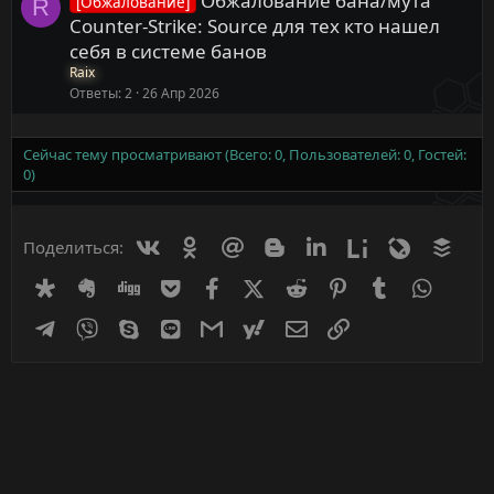
Обжалование бана/мута
[Обжалование]
R
Counter-Strike: Source для тех кто нашел
себя в системе банов
Raix
Ответы
2
26 Апр 2026
Сейчас тему просматривают (Всего: 0, Пользователей: 0, Гостей:
0)
Вконтакте
Одноклассники
Mail.ru
Blogger
Linkedin
Liveinternet
Livejournal
Buff
Поделиться:
Diaspora
Evernote
Digg
Getpocket
Facebook
X (Twitter)
Reddit
Pinterest
Tumblr
WhatsA
Telegram
Viber
Skype
Line
Gmail
yahoomail
Электронная почта
Ссылка