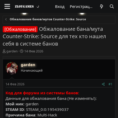
Вход
Регистрация
Обжалование банов/мутов Counter-Strike: Source
Обжалование бана/мута
[Обжалование]
Counter-Strike: Source для тех кто нашел
себя в системе банов
А
Д
garden
14 Фев 2026
в
а
т
т
garden
о
а
р
н
Начинающий
т
а
е
ч
м
а
14 Фев 2026
#1
ы
л
Код для форума из системы банов:
а
Данные для обжалования бана (Не изменять!):
Мой ник
: garden
STEAM ID
: STEAM_0:0:195439037
Причина бана
: Multi-Hack