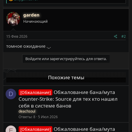
е
а
к
garden
ц
Начинающий
и
и
:
15 Фев 2026
#2
томное ожидание ._.
Войдите или зарегистрируйтесь для ответа.
Похожие темы
Обжалование бана/мута
[Обжалование]
D
Counter-Strike: Source для тех кто нашел
себя в системе банов
deachsoul
Ответы
8
5 Июл 2026
Обжалование бана/мута
[Обжалование]
E