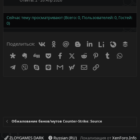
Ответы
2
26 Апр 2026
Сейчас тему просматривают (Всего: 0, Пользователей: 0, Гостей:
0)
Вконтакте
Одноклассники
Mail.ru
Blogger
Linkedin
Liveinternet
Livejournal
Buff
Поделиться:
Diaspora
Evernote
Digg
Getpocket
Facebook
X (Twitter)
Reddit
Pinterest
Tumblr
WhatsA
Telegram
Viber
Skype
Line
Gmail
yahoomail
Электронная почта
Ссылка
Обжалование банов/мутов Counter-Strike: Source
ZLOYGAMES DARK
Russian (RU)
Локализация от
XenForo.Info