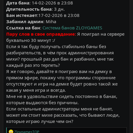
Дата бана
: 14-02-2026 в 23:08
Длительность бана
: 3 дн.
Бан истекает
:17-02-2026 в 23:08
Забанил админ
: Miha
Ссылка на бан
:
Система банов ZLOYGAMES
Пару слов в свое оправдание:
Я поиграл на сервере
буквально 30 минут :/
Если я так буду получать стабильно баны без
разбирательств, в чём прок администрирования
михи? прошлый раз дал бан и разбанил, мне так
каждый раз это терпеть?
Я же говорю, давайте я поиграю вам на демку в
прямом эфире, покажу что программы сторонние
отсутствуют и игра на демке будет ровно такой же
какая у меня игра и всегда.
Мне не в удовольствие сидеть постоянно в банах,
которые выдаются без причины.
Если остальные администраторы меня не банят,
может им стоит михе рассказать, что бывают люди,
которые играю лучше чем он?
Р
ZloygamesTOP