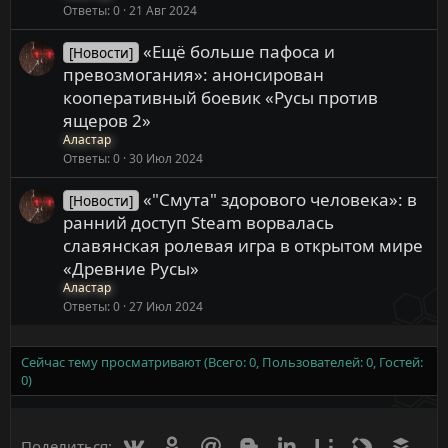
Ответы
0
21 Авг 2024
«Ещё больше пафоса и
[Новости]
превозмогания»: анонсирован
кооперативный боевик «Русы против
ящеров 2»
Аластар
Ответы
0
30 Июл 2024
«"Смута" здорового человека»: в
[Новости]
ранний доступ Steam ворвалась
славянская ролевая игра в открытом мире
«Древние Русы»
Аластар
Ответы
0
27 Июл 2024
Сейчас тему просматривают (Всего: 0, Пользователей: 0, Гостей:
0)
Вконтакте
Одноклассники
Mail.ru
Blogger
Linkedin
Liveinternet
Livejournal
Buff
Поделиться: