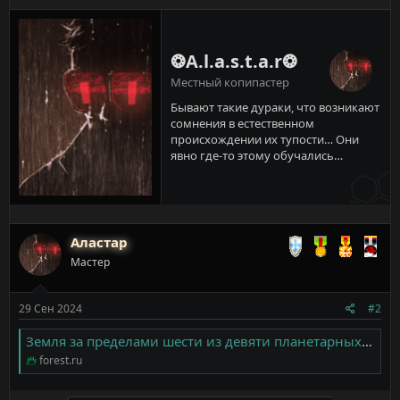
❂A.l.a.s.t.a.r❂
Местный копипастер
Бывают такие дураки, что возникают
сомнения в естественном
происхождении их тупости… Они
явно где-то этому обучались…
Аластар
Мастер
29 Сен 2024
#2
Земля за пределами шести из девяти планетарных границ - ForestRU - Всё о российских лесах
forest.ru