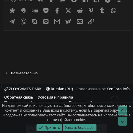
Diaspora
Evernote
Digg
Getpocket
Facebook
X (Twitter)
Reddit
Pinterest
Tumblr
WhatsA
Telegram
Viber
Skype
Line
Gmail
yahoomail
Электронная почта
Ссылка
Познавательно
ZLOYGAMES DARK
Russian (RU)
Локализация от
XenForo.Info
Обратная связь
Условия и правила
R
Политика конфиденциальности
Помощь
На данном сайте используются файлы cookie, чтобы персонализировать
S
контент и сохранить Ваш вход в систему, если Вы зарегистрируетесь.
Свер
При полном или частичном использовании материалов сайта -
S
Продолжая использовать этот сайт, Вы соглашаетесь на использование
ссылка на источник обязательна!
наших файлов cookie.
Сниз
Copyright © 2008-2026, ZLOYGAMES.COM
Принять
Узнать больше...