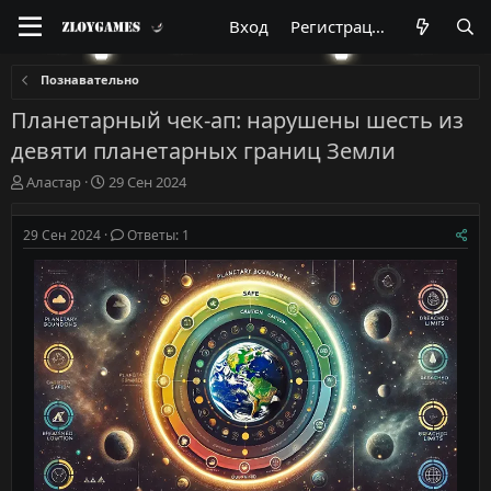
Вход
Регистрация
Познавательно
Планетарный чек-ап: нарушены шесть из
девяти планетарных границ Земли
А
Д
Аластар
29 Сен 2024
в
а
т
т
29 Сен 2024
Ответы: 1
о
а
р
н
т
а
е
ч
м
а
ы
л
а