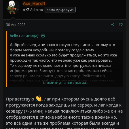
Ace_Hard1
✯KF Admin✯
Команда форума
30 Авг 2025
#2
hello написал(а):
Добрый вечер, я не знаю в какую тему писать, потому что
форум Мега неудобный, поэтому создаю тему.
Я уже не знаю сколько это будет продолжаться, но это уже
происходит так часто, что не знаю уже как реагировать.
То к серверу не подключается (не прогружается никакая
информация по 5 минут), то частая проблема как сейчас -
сервер решил включить другую карту - Policestation,
спасибо! Мы уже добили почти патриарха, 3 раз осталось
Нажмите для раскрытия...
его шлепнуть. Люди тратят по 1 часу и 20 минут, чтобы
получить бонус за патриарха, стараются, убивают. Уже крик
души, это не первый раз и не последний, пока не пофиксят.
Приветствую
, лаг при котором очень долго всё
А также, может этого никто никогда не делал, но я прошу и
прогружается когда заходишь на сервер, и лаг когда к
даже в какой-то мере требую…. Накиньте бонус, который
серверу (+-5 мин) нельзя подключиться либо же он не
мы должны были получить за эту карту, это будет хороший
отображается в списке избранного также временно,
жест от вас в сторону ваших игроков. Спасибо.
это всё одна и та же проблема которая была всегда и