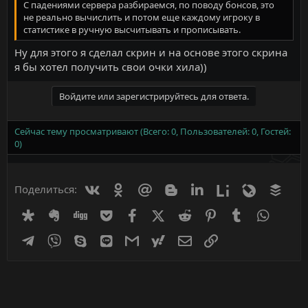
С падениями сервера разбираемся, по поводу бонсов, это
не реально вычислить и потом еще каждому игроку в
статистике в ручную высчитывать и прописывать.
Ну для этого я сделал скрин и на основе этого скрина
я бы хотел получить свои очки хила))
Войдите или зарегистрируйтесь для ответа.
Сейчас тему просматривают (Всего: 0, Пользователей: 0, Гостей:
0)
Вконтакте
Одноклассники
Mail.ru
Blogger
Linkedin
Liveinternet
Livejournal
Buff
Поделиться:
Diaspora
Evernote
Digg
Getpocket
Facebook
X (Twitter)
Reddit
Pinterest
Tumblr
WhatsA
Telegram
Viber
Skype
Line
Gmail
yahoomail
Электронная почта
Ссылка