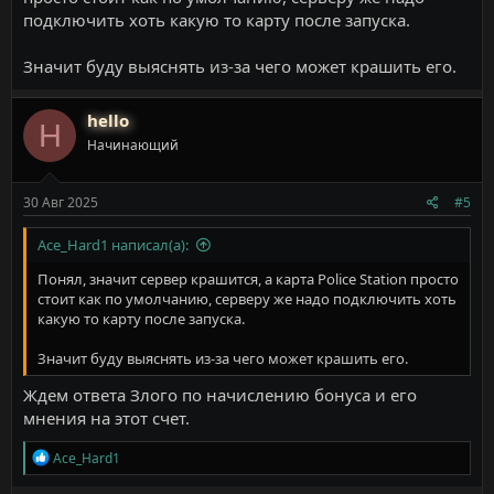
подключить хоть какую то карту после запуска.
Значит буду выяснять из-за чего может крашить его.
hello
H
Начинающий
30 Авг 2025
#5
Ace_Hard1 написал(а):
Понял, значит сервер крашится, а карта Police Station просто
стоит как по умолчанию, серверу же надо подключить хоть
какую то карту после запуска.
Значит буду выяснять из-за чего может крашить его.
Ждем ответа Злого по начислению бонуса и его
мнения на этот счет.
Р
Ace_Hard1
е
а