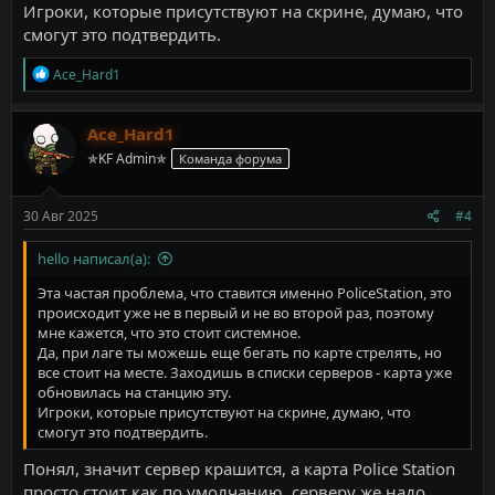
Насчёт компенсации, лично я не против, не знаю как
Игроки, которые присутствуют на скрине, думаю, что
отреагирует остальная администрация. Только конечно
смогут это подтвердить.
компенсацию думаю можно будет выдать на основании
скрина, где виден набитый урон и ники всех игроков, кто
Р
Ace_Hard1
играл, чтобы выдать всем, а не только тем, кто частично
е
отображается на скрине. Хочу подчеркнуть что это только
а
лишь моё мнение.
к
Ace_Hard1
ц
✯KF Admin✯
Команда форума
и
и
:
30 Авг 2025
#4
hello написал(а):
Эта частая проблема, что ставится именно PoliceStation, это
происходит уже не в первый и не во второй раз, поэтому
мне кажется, что это стоит системное.
Да, при лаге ты можешь еще бегать по карте стрелять, но
все стоит на месте. Заходишь в списки серверов - карта уже
обновилась на станцию эту.
Игроки, которые присутствуют на скрине, думаю, что
смогут это подтвердить.
Понял, значит сервер крашится, а карта Police Station
просто стоит как по умолчанию, серверу же надо