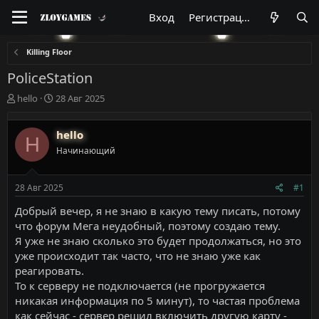
Вход
Регистрация
Killing Floor
PoliceStation
А
Д
hello
28 Авг 2025
в
а
т
т
hello
о
а
H
р
н
Начинающий
т
а
е
ч
м
а
28 Авг 2025
#1
ы
л
Добрый вечер, я не знаю в какую тему писать, потому
а
что форум Мега неудобный, поэтому создаю тему.
Я уже не знаю сколько это будет продолжаться, но это
уже происходит так часто, что не знаю уже как
реагировать.
То к серверу не подключается (не прогружается
никакая информация по 5 минут), то частая проблема
как сейчас - сервер решил включить другую карту -