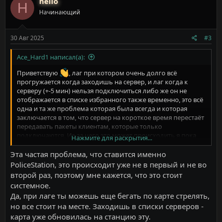
hello
H
Начинающий
30 Авг 2025
#3
Ace_Hard1 написал(а):
Приветствую
, лаг при котором очень долго всё
прогружается когда заходишь на сервер, и лаг когда к
серверу (+-5 мин) нельзя подключиться либо же он не
отображается в списке избранного также временно, это всё
одна и та же проблема которая была всегда и которая
заключается в том, что сервер на короткое время перестаёт
передавать пакеты клиентам, которые только
подключаются. Из-за чего это может происходить я пока
Нажмите для раскрытия...
думаю.
Эта частая проблема, что ставится именно
По поводу смены карты, уточняющий вопрос, сервер
PoliceStation, это происходит уже не в первый и не во
именно крашнулся(в какое то время у всех игроков всё
второй раз, поэтому мне кажется, что это стоит
зависло, вы могли перемещаться по карте, но сервер не
системное.
отвечал, после чего вас выкинуло)? Или же кто-то нарошно
Да, при лаге ты можешь еще бегать по карте стрелять,
сменил карту возможно через веб-админку?
Почему
но все стоит на месте. Заходишь в списки серверов -
такой вопрос, а потому что логов краша сервера нету.
карта уже обновилась на станцию эту.