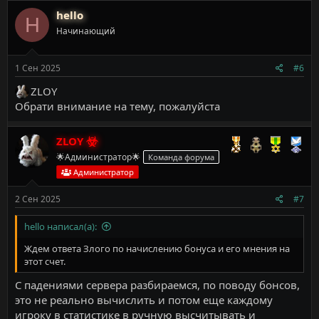
к
hello
H
ц
Начинающий
и
и
:
1 Сен 2025
#6
ZLOY
Обрати внимание на тему, пожалуйста
ZLOY
🌟Администратор🌟
Команда форума
Администратор
2 Сен 2025
#7
hello написал(а):
Ждем ответа Злого по начислению бонуса и его мнения на
этот счет.
С падениями сервера разбираемся, по поводу бонсов,
это не реально вычислить и потом еще каждому
игроку в статистике в ручную высчитывать и