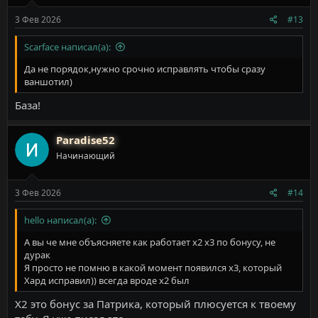
3 Фев 2026
#13
Scarface написал(а):
Да не порядок,нужно срочно исправлять чтобы сразу
ваншотил)
База!
Paradise52
Начинающий
3 Фев 2026
#14
hello написал(а):
А вы че мне объясняете как работает х2 х3 по бонусу, не
дурак
Я просто не помню в какой момент появился х3, который
Хард исправил)) всегда вроде х2 был
Х2 это бонус за Патрика, который плюсуется к твоему