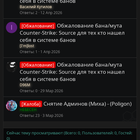
себя в системе банов
Василий Кутилов
Ответы
2
12 Апр 2026
Обжалование бана/мута
[Обжалование]
I
Counter-Strike: Source для тех кто нашел
себя в системе банов
[I'm]lost
Ответы
1
1 Апр 2026
Обжалование бана/мута
[Обжалование]
Counter-Strike: Source для тех кто нашел
себя в системе банов
D96M
Ответы
0
29 Мар 2026
Снятие Админов (Миха) - (Poligon)
[Жалоба]
НЕБЕСЕН
Ответы
23
3 Мар 2026
Сейчас тему просматривают (Всего: 0, Пользователей: 0, Гостей:
0)