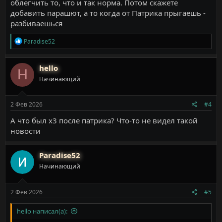
облегчить то, что и так норма. Потом скажете
добавить парашют, а то когда от Патрика прыгаешь -
разбиваешься
Р
Paradise52
е
а
к
hello
H
ц
Начинающий
и
и
:
2 Фев 2026
#4
А что был х3 после патрика? Что-то не видел такой
новости
Paradise52
Начинающий
2 Фев 2026
#5
hello написал(а):