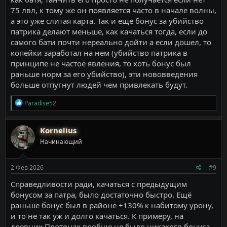
75 лвл, к тому же он появляется часто в начале волны,
а это уже слитая карта. Так и еще бонус за убийство
патрика делают меньше, как качаться тогда, если до
самого бати почти нереально дойти а если дошел, то
копейки заработал на нем (убийство патрика в
принципе не частое явления, то хоть бонус был
раньше норм за его убийство), эти нововведения
больше отпугнут людей чем привлекать будут.
Р
Paradise52
е
а
к
Kornelius
ц
Начинающий
и
и
:
2 Фев 2026
#9
Справедливости ради, качаться с предыдущим
бонусом за патра, было достаточно быстро. Ещё
раньше бонус был в районе +130% к набитому урону,
и то не так уж и долго качаться. К примеру, на
древних Протонах вообще не было никакого бонуса