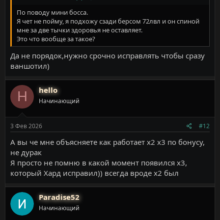
По поводу мини босса.
Я чет не пойму, я подхожу сзади берсом 72лвл и он спиной
мне за две тычки здоровья не оставляет.
Это что вообще за такое?
Да не порядок,нужно срочно исправлять чтобы сразу
ваншотил)
hello
H
Начинающий
3 Фев 2026
#12
А вы че мне объясняете как работает х2 х3 по бонусу,
не дурак
Я просто не помню в какой момент появился х3,
который Хард исправил)) всегда вроде х2 был
Paradise52
Начинающий