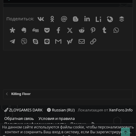
Вконтакте
Одноклассники
Mail.ru
Blogger
Linkedin
Liveinternet
Livejournal
Buff
Поделиться:
Diaspora
Evernote
Digg
Getpocket
Facebook
X (Twitter)
Reddit
Pinterest
Tumblr
WhatsA
Telegram
Viber
Skype
Line
Gmail
yahoomail
Электронная почта
Ссылка
Killing Floor
ZLOYGAMES DARK
Russian (RU)
Локализация от
XenForo.Info
Обратная связь
Условия и правила
R
Политика конфиденциальности
Помощь
На данном сайте используются файлы cookie, чтобы персонализировать
S
контент и сохранить Ваш вход в систему, если Вы зарегистрируетесь.
Свер
При полном или частичном использовании материалов сайта -
S