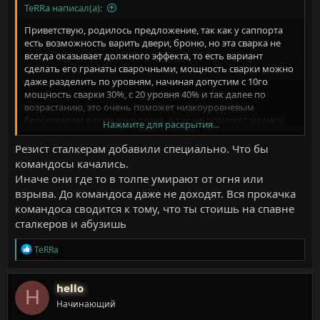
TeRRa написал(а):
Приветствую, родилось предложение, так как у саппорта
есть возможность варить двери, броню, но эта сварка не
всегда оказывает должного эффекта, то есть вариант
сделать его гранаты сварочными, мощность сварки можно
даже разделить по уровням, начиная допустим с 10го
мощность сварки 30%, с 20 уровня 40% и так далее по
возрастанию, это очень поможет низкоуровневым
берсеркерам в прокачке прека, а так же поможет медику
Нажмите для раскрытия...
который застрял под патриархом на волне босса, так же
предлагаю снизить резист к взрывам у таких мобов как
Резист сталкерам добавили специально. Что бы
банши и сталкер, либо убрать его совсем, так как стало
командосы качались.
тяжко из-за того что данные мобы глотают урон от
Иначе они где то в толпе умирают от огня или
подрывных оружий давая тем самым пройти более
взрыва. До командоса даже не доходят. Вся прокачка
крупным поближе, еще хотелось бы предложить добавить
командоса сводится к тому, что ты стоишь на спавне
командосу портальную турельку, так сказать разнообразие
сталкеров и абузишь
геймплея и доп. защита от шиверов, тут же хочу
предложить сделать маулерам урон по заваренной двери,
Р
так как они его не наносят по ней совсем по какой-то
TeRRa
е
причине.
а
к
hello
H
ц
Начинающий
и
и