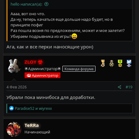
hello написал(а):
Аааа, вот оно что.
Да ну, теперь качаться еще дольше надо будет, но в
принципе пофиг
Раз пошла возня по предложениям, может и мое залетит?
Убираем подрывника из игры?
Ага, как и все перки наносящие урон)
ZLOY
🌟Администратор🌟
Команда форума
Администратор
4 Фев 2026
#19
Убрали пока минибоса для доработки.
Р
Paradise52
и
wiyrexx
е
а
к
TeRRa
ц
Начинающий
и
и