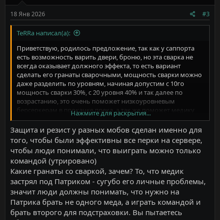
:
18 Янв 2026
#3
TeRRa написал(а):
Приветствую, родилось предложение, так как у саппорта
есть возможность варить двери, броню, но эта сварка не
всегда оказывает должного эффекта, то есть вариант
сделать его гранаты сварочными, мощность сварки можно
даже разделить по уровням, начиная допустим с 10го
мощность сварки 30%, с 20 уровня 40% и так далее по
возрастанию, это очень поможет низкоуровневым
берсеркерам в прокачке прека, а так же поможет медику
Нажмите для раскрытия...
который застрял под патриархом на волне босса, так же
предлагаю снизить резист к взрывам у таких мобов как
Защита и резист у разных мобов сделан именно для
банши и сталкер, либо убрать его совсем, так как стало
того, чтобы были эффективны все перки на сервере,
тяжко из-за того что данные мобы глотают урон от
чтобы люди понимали, что выиграть можно только
подрывных оружий давая тем самым пройти более
командой (утрировано)
крупным поближе, еще хотелось бы предложить добавить
Какие гранаты со сваркой, зачем? То, что медик
командосу портальную турельку, так сказать разнообразие
застрял под Патриком - сугубо его личные проблемы,
геймплея и доп. защита от шиверов, тут же хочу
предложить сделать маулерам урон по заваренной двери,
значит люди должны понимать, что нужно на
так как они его не наносят по ней совсем по какой-то
Патрика брать не одного меда, а играть командой и
причине.
брать второго для подстраховки. Вы пытаетесь