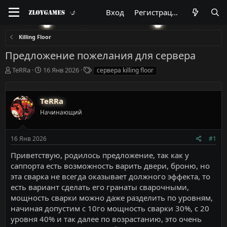
Вход
Регистрация
Killing Floor
Предложение пожелания для сервера
А
Д
Т
TeRRa
16 Янв 2026
сервера killing floor
в
а
е
т
т
г
о
а
и
TeRRa
р
н
Начинающий
т
а
е
ч
м
а
16 Янв 2026
#1
ы
л
а
Приветствую, родилось предложение, так как у
саппорта есть возможность варить двери, броню, но
эта сварка не всегда оказывает должного эффекта, то
есть вариант сделать его гранаты сварочными,
мощность сварки можно даже разделить по уровням,
начиная допустим с 10го мощность сварки 30%, с 20
уровня 40% и так далее по возрастанию, это очень