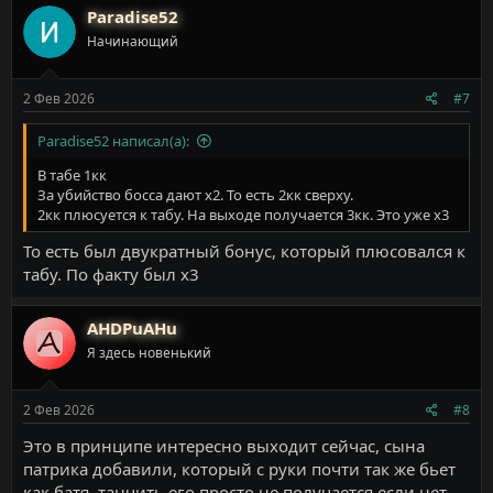
Paradise52
Начинающий
2 Фев 2026
#7
Paradise52 написал(а):
В табе 1кк
За убийство босса дают х2. То есть 2кк сверху.
2кк плюсуется к табу. На выходе получается 3кк. Это уже х3
То есть был двукратный бонус, который плюсовался к
табу. По факту был х3
AHDPuAHu
Я здесь новенький
2 Фев 2026
#8
Это в принципе интересно выходит сейчас, сына
патрика добавили, который с руки почти так же бьет
как батя, танчить его просто не получается если нет