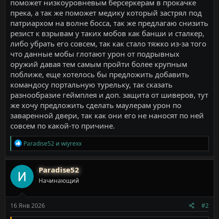
поможет низкоуровневым берсеркерам в прокачке
прека, а так же поможет медику который застрял под
патриархом на волне босса, так же предлагаю снизить
резист к взрывам у таких мобов как банши и сталкер,
либо убрать его совсем, так как стало тяжко из-за того
что данные мобы глотают урон от подрывных
оружий давая тем самым пройти более крупным
поближе, еще хотелось бы предложить добавить
командосу портальную турельку, так сказать
разнообразие геймплея и доп. защита от шиверов, тут
же хочу предложить сделать маулерам урон по
заваренной двери, так как они его не наносят по ней
совсем по какой-то причине.
Р
Paradise52
и
wiyrexx
е
а
к
Paradise52
ц
Начинающий
и
и
:
16 Янв 2026
#2