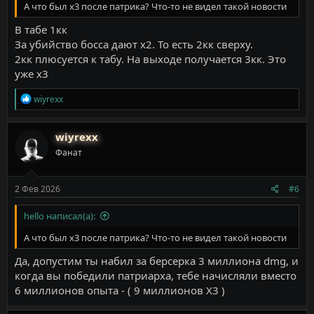
А что был х3 после патрика? Что-то не видел такой новости
В табе 1кк
За убийство босса дают х2. То есть 2кк сверху.
2кк плюсуется к табу. На выходе получается 3кк. Это
уже х3
Р
wiyrexx
е
а
к
wiyrexx
ц
Фанат
и
и
:
2 Фев 2026
#6
hello написал(а):
А что был х3 после патрика? Что-то не видел такой новости
Да, допустим ты набил за берсерка 3 миллиона dmg, и
когда вы победили патриарха, тебе начисляли вместо
6 миллионов опыта - ( 9 миллионов X3 )