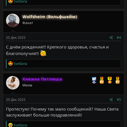
Р
Svetlana
е
а
к
Wolfsheim (Вольфшейм)
ц
Фанат
и
и
:
20 Дек 2025
#4
С днём рождения!!! Крепкого здоровья, счастья и
благополучия!!!
Р
Svetlana
е
а
к
Княжна Петлюша
ц
Meow
и
и
:
20 Дек 2025
#5
Протестую! Почему так мало сообщений? Наша Света
заслуживает больше поздравлений!
Р
Svetlana