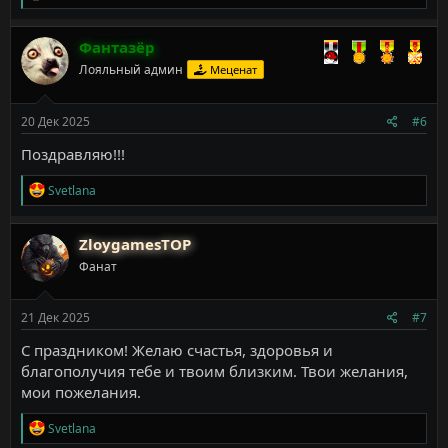
е
а
к
Фантазёр
ц
Лояльный админ
Меценат
и
и
:
20 Дек 2025
#6
Поздравляю!!!
Р
Svetlana
е
а
к
ZloygamesTOP
ц
Фанат
и
и
:
21 Дек 2025
#7
С праздником! Желаю счастья, здоровья и
благополучия тебе и твоим близким. Твои желания,
мои пожелания.
Р
Svetlana
е