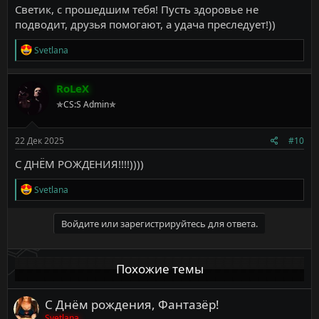
Светик, с прошедшим тебя! Пусть здоровье не
подводит, друзья помогают, а удача преследует!))
Р
Svetlana
е
а
к
RoLeX
ц
✯CS:S Admin✯
и
и
:
22 Дек 2025
#10
С ДНЁМ РОЖДЕНИЯ!!!!))))
Р
Svetlana
е
а
к
Войдите или зарегистрируйтесь для ответа.
ц
и
и
Похожие темы
:
С Днём рождения, Фантазёр!
Svetlana