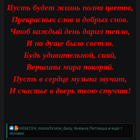
Пусть будет жизнь полна цветов,
Прекрасных слов и добрых снов.
Чтоб каждый день дарил тепло,
И на душе было светло.
Будь удивительной, сияй,
Вершины мира покоряй.
Пусть в сердце музыка звучит,
И счастье в дверь твою стучит!
Р
НЕБЕСЕН
,
monochrome_daisy
,
Княжна Петлюша
и ещё 1
е
человек
а