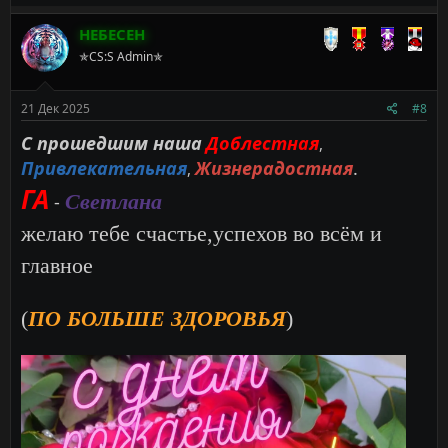
а
к
НЕБЕСЕН
ц
✯CS:S Admin✯
и
и
:
21 Дек 2025
#8
С прошедшим наша
Доблестная
,
Привлекательная
Жизнерадостная
.
,
ГА
Светлана
-
желаю тебе счастье,успехов во всём и
главное
(
ПО БОЛЬШЕ ЗДОРОВЬЯ
)