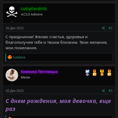
к
ц
LutiyFarsh1k
и
✯CS:S Admin✯
и
:
20 Дек 2025
#2
С праздником! Желаю счастья, здоровья и
благополучия тебе и твоим близким. Твои желания,
мои пожелания.
Р
Svetlana
е
а
к
Княжна Петлюша
ц
Meow
и
и
:
20 Дек 2025
#3
С днем рождения, моя девочка, еще
раз