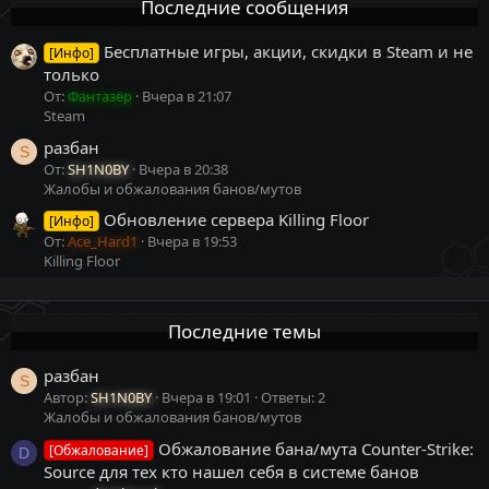
Последние сообщения
Бесплатные игры, акции, скидки в Steam и не
[Инфо]
только
От:
Фантазёр
Вчера в 21:07
Steam
разбан
S
От:
SH1N0BY
Вчера в 20:38
Жалобы и обжалования банов/мутов
Обновление сервера Killing Floor
[Инфо]
От:
Ace_Hard1
Вчера в 19:53
Killing Floor
Последние темы
разбан
S
Автор:
SH1N0BY
Вчера в 19:01
Ответы: 2
Жалобы и обжалования банов/мутов
Обжалование бана/мута Counter-Strike:
[Обжалование]
D
Source для тех кто нашел себя в системе банов