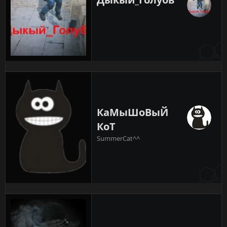
КаМыШоВыЙ
КоТ
SummerCat^^