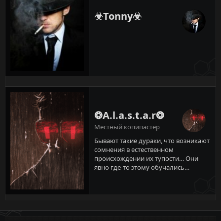
☣Tonny☣
❂A.l.a.s.t.a.r❂
Местный копипастер
Бывают такие дураки, что возникают
сомнения в естественном
происхождении их тупости… Они
явно где-то этому обучались…