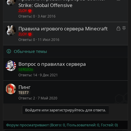
а
а
Strike: Global Offensive
т
п
к
к
ZLOY
а
л
р
р
Ответы
0
3 Авг 2016
е
ы
е
н
З
З
Правила игрового сервера Minecraft
т
п
о
а
а
ZLOY
а
л
Ответы
0
11 Июл 2016
к
к
е
р
р
н
Обычные темы
ы
е
о
т
п
Вопрос о правилах сервера
а
л
SERGIOo
е
Ответы
14
9 Дек 2021
н
о
Пинг
TEST7
Ответы
2
7 Май 2020
Войдите или зарегистрируйтесь для ответа.
Форум просматривают (Всего: 0, Пользователей: 0, Гостей: 0)