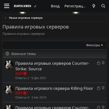
Вход
Регистрация
Наши игровые сервера
Правила игровых серверов
Правила игровых серверов
Фильтры
Важные темы
З
З
Правила игровых серверов Counter-
а
а
Strike: Source
к
к
ZLOY
р
р
Ответы
2
9 Дек 2021
ы
е
З
З
Правила игрового сервера Killing Floor
т
п
а
а
ZLOY
а
л
Ответы
0
3 Авг 2016
к
к
е
р
р
н
З
З
Правила игровых серверов Counter-
ы
е
о