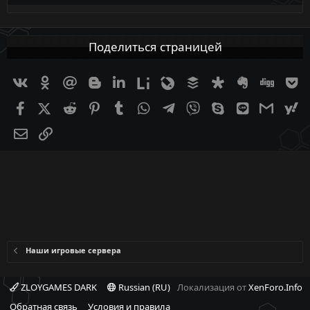
Поделиться страницей
Вконтакте
Одноклассники
Mail.ru
Blogger
Linkedin
Liveinternet
Livejournal
Buffer
Diaspora
Evernote
Digg
G
Facebook
X (Twitter)
Reddit
Pinterest
Tumblr
WhatsApp
Telegram
Viber
Skype
Line
Gmail
ya
Электронная почта
Ссылка
Наши игровые сервера
ZLOYGAMES DARK
Russian (RU)
Локализация от
XenForo.Info
Обратная связь
Условия и правила