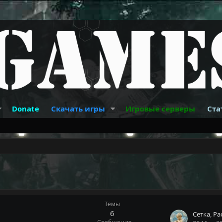
Donate
Скачать игры
Игровые серверы
Ста
Темы
6
Сетка, Р