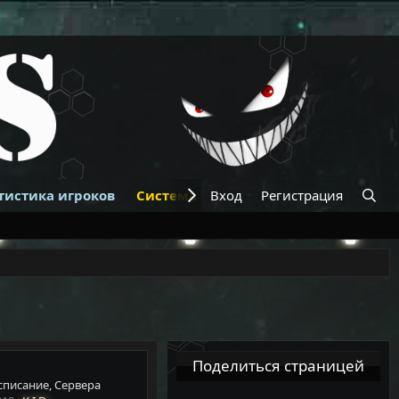
тистика игроков
Система банов
Вход
Регистрация
Купить VIP
К
Поделиться страницей
асписание, Сервера