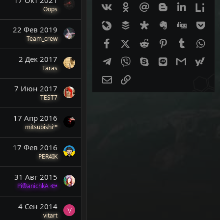
Вконтакте
Одноклассники
Mail.ru
Blogger
Linkedin
Live
Oops
Livejournal
Buffer
Diaspora
Evernote
Digg
Get
22 Фев 2019
Team_crew
Facebook
X (Twitter)
Reddit
Pinterest
Tumblr
Wha
2 Дек 2017
Telegram
Viber
Skype
Line
Gmail
yah
Taras
Электронная почта
Ссылка
7 Июн 2017
TEST7
17 Апр 2016
mitsubishi™
17 Фев 2016
PER4IK
31 Авг 2015
Pi®anichkA 🐟
4 Сен 2014
V
vitart