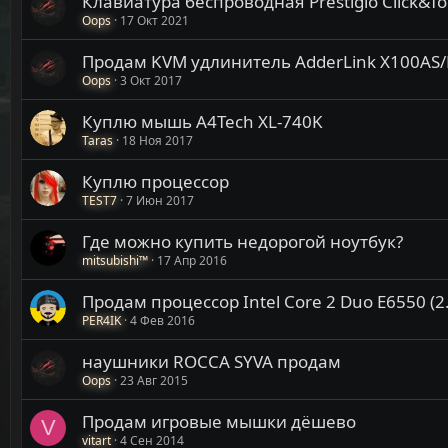
Клавиатура беспроводная Prestigio Click&To
Oops
17 Окт 2021
Продам KVM удлинитель AdderLink X100AS/
Oops
3 Окт 2017
Куплю мышь A4Tech XL-740K
Taras
18 Ноя 2017
Куплю процессор
TEST7
7 Июн 2017
Где можно купить недорогой ноутбук?
mitsubishi™
17 Апр 2016
Продам процессор Intel Core 2 Duo E6550 (
PER4IK
4 Фев 2016
наушники ROCCA SYVA продам
Oops
23 Авг 2015
Продам игровые мышки дёшево
V
vitart
4 Сен 2014