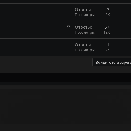
т
Ответы
3
а
Просмотры
3K
З
Ответы
57
а
Просмотры
12K
к
Ответы
1
р
Просмотры
2K
ы
т
Войдите или зарег
а