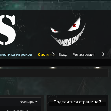
тистика игроков
Система банов
Вход
Регистрация
Купить VIP
К
Поделиться страницей
Фильтры
17 Окт 2021