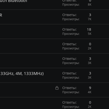
uch Bluetooth
Просмотры
8K
R
Ответы
3
Просмотры
7K
Ответы
18
Просмотры
5K
Ответы
0
Просмотры
2K
Ответы
3
Просмотры
3K
2.33GHz, 4M, 1333MHz)
Ответы
3
Просмотры
3K
З
Ответы
9
а
Просмотры
4K
к
Ответы
0
р
Просмотры
2K
ы