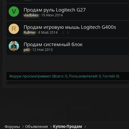
Продам руль Logitech G27
V
vladbikes
19 Июн 2014
Продам игровую мышь Logitech G400s
R
Ru$Her
8 Май 2014
2
3
Продам системный блок
p40
12 Ноя 2013
Форум просматривают (Всего: 0, Пользователей: 0, Гостей: 0)
Форумы
Объявления
Куплю-Продам