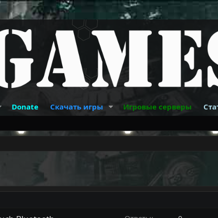
Donate
Скачать игры
Игровые серверы
Ста
Ответы
0