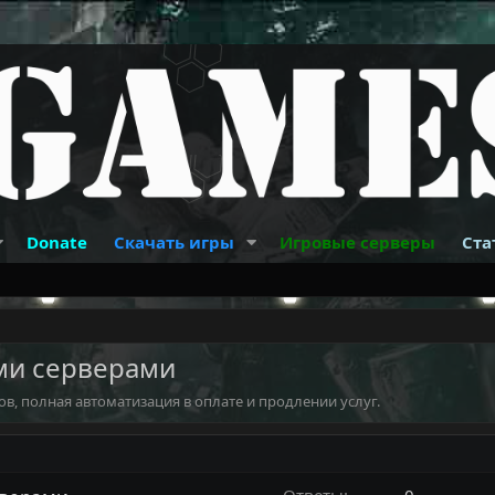
Donate
Скачать игры
Игровые серверы
Ста
ми серверами
ов, полная автоматизация в оплате и продлении услуг.
Ответы
0