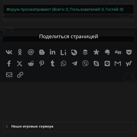
Форум просматривают (Всего: 0, Пользователей: 0, Гостей: 0)
Поделиться страницей
Вконтакте
Одноклассники
Mail.ru
Blogger
Linkedin
Liveinternet
Livejournal
Buffer
Diaspora
Evernote
Digg
G
Facebook
X (Twitter)
Reddit
Pinterest
Tumblr
WhatsApp
Telegram
Viber
Skype
Line
Gmail
ya
Электронная почта
Ссылка
Наши игровые сервера