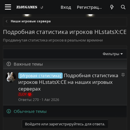
Вход
Регистрация
Наши игровые сервера
Подробная статистика игроков HLstatsX:CE
Продвинутая статистика игроков в реальном времени
Фильтры
Важные темы
З
Подробная статистика
[Игровая статистика]
а
игроков HLstatsX:CE на наших игровых
к
серверах
р
ZLOY
е
Ответы
270
1 Авг 2026
п
Обычные темы
л
е
н
Войдите или зарегистрируйтесь для ответа.
о