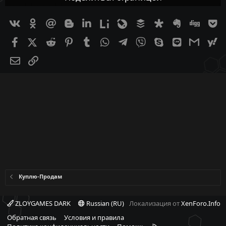
Вконтакте
Одноклассники
Mail.ru
Blogger
Linkedin
Liveinternet
Livejournal
Buffer
Diaspora
Evernote
Digg
G
Facebook
X (Twitter)
Reddit
Pinterest
Tumblr
WhatsApp
Telegram
Viber
Skype
Line
Gmail
ya
Электронная почта
Ссылка
Куплю-Продам
ZLOYGAMES DARK
Russian (RU)
Локализация от
XenForo.Info
Обратная связь
Условия и правила