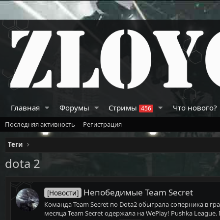
Главная
Форумы
Стримы
Что нового?
456
Последняя активность
Регистрация
Теги
dota 2
Непобедимые Team Secret
[Новости]
Команда Team Secret по Dota2 обыграла соперника в гр
месяца Team Secret одержала на WePlay! Pushka League.