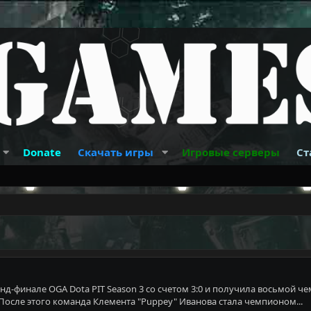
Donate
Скачать игры
Игровые серверы
Ст
анд-финале OGA Dota PIT Season 3 со счетом 3:0 и получила восьмой
 После этого команда Клемента "Puppey" Иванова стала чемпионом...