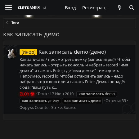
Вход
Регистрация
Теги
как записать демо
Как записать demo (демо)
[Инфо]
Как записать / просмотреть демку (запись игры)? Чтобы
начать запись - открыть консоль и набрать record "имя
демки" и нажать Enter, где "имя демки" - имя демо.
Например, record lol Чтобы остановить запись - надо
набрать stop в консоли и нажать Enter. Демка попадёт
сюда: "ваш путь к...
ZLOY
Тема
17 Июн 2010
как
записать
demo
Ответы: 33
как
записать
демку
как
записать
демо
Форум:
Counter-Strike: Source