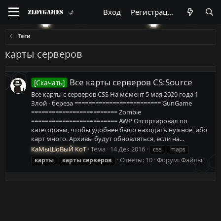
Вход
Регистрация
Теги
карты серверов
Все карты серверов CS:Source
[Скачать]
Все карты с серверов CSS На момент 5 мая 2020 года 1
Злой - береза ========================= GunGame
========================= Zombie
========================= AWP Отсортировал по
категориям, чтобы удобнее было находить нужное, ибо
карт много. Архивы будут обновляться, если на...
КаМыШоВыЙ КоТ
Тема
14 Дек 2016
css
maps
Ответы: 10
Форум:
Файлы
карты
карты
серверов