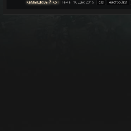
КаМыШоВыЙ КоТ
Тема
16 Дек 2016
css
настройки