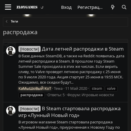
Вход
Регистрация
Теги
распродажа
Дата летней распродажи в Steam
[Новости]
В базе данных SteamDB, а также на Reddit появилась дата
летней распродажи в Steam. В прошлом году Steam
Summer Sale проходила в этих же числах. Если верить
сливу, то Valve проведет летнюю распродажу c 25 июня
по 9 июля 2020 года. Акция стартует 25 июня в 19:55 МСК.
Ожидаемо, все скидки будут...
КаМыШоВыЙ КоТ
Тема
11 Май 2020
steam
valve
Ответы: 5
Форум:
Игровые новости
распродажа
В Steam стартовала распродажа
[Новости]
игр «Лунный Новый год»
В игровом магазине Steam стартовала распродажа
«Лунный Новый год», приуроченная к Новому Году по