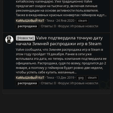
китайскому календарю. Уже традиционно Valve
предлагает скидки на тысячи игр, включая личные
рекомендации на основе активности пользователя.
Также в ежедневных красных конвертах геймеров ждут...
КаМыШоВыЙ КоТ
Тема
24 Янв 2020
steam
Ответы: 0
Форум:
Игровые новости
распродажа
Valve подтвердила точную дату
[Новости]
начала Зимней распродажи игр в Steam
Valve сообщила, что Зимняя распродажа игр в Steam в
этом году пройдет 19 декабря. Ранее в сети уже
всплывала эта дата, но теперь компания подтвердила ее
официально. Распродажа, судя по всему, продлится до 2
января, а поэтому у геймеров будет ровно две недели,
чтобы успеть себе купить желанные...
КаМыШоВыЙ КоТ
Тема
13 Дек 2019
gog
steam
Ответы: 0
Форум:
Игровые новости
распродажа