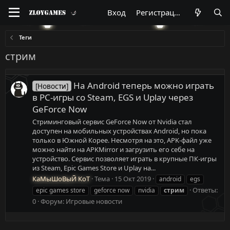
Вход
Регистрация
Теги
стрим
На Android теперь можно играть
[Новости]
в PC-игры со Steam, EGS и Uplay через
GeForce Now
Стриминговый сервис GeForce Now от Nvidia стал
доступен на мобильных устройствах Android, но пока
только в Южной Корее. Несмотря на это, APK-файл уже
можно найти на APKMirror и загрузить его себе на
устройство. Сервис позволяет играть в крупные ПК-игры
из Steam, Epic Games Store и Uplay на...
КаМыШоВыЙ КоТ
Тема
15 Окт 2019
android
egs
Ответы:
epic games store
geforce now
nvidia
стрим
0
Форум:
Игровые новости