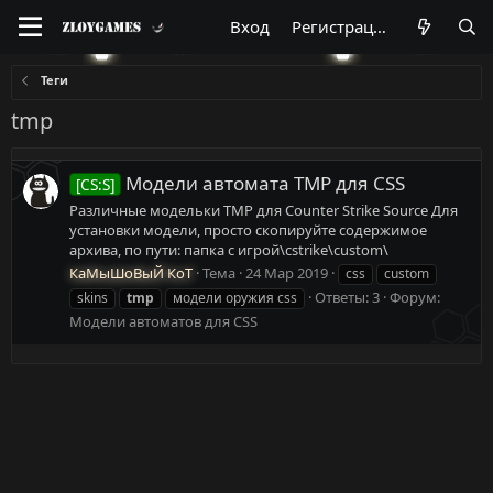
Вход
Регистрация
Теги
tmp
Модели автомата TMP для CSS
[CS:S]
Различные модельки TMP для Counter Strike Source Для
установки модели, просто скопируйте содержимое
архива, по пути: папка с игрой\cstrike\custom\
КаМыШоВыЙ КоТ
Тема
24 Мар 2019
css
custom
Ответы: 3
Форум:
skins
tmp
модели оружия css
Модели автоматов для CSS