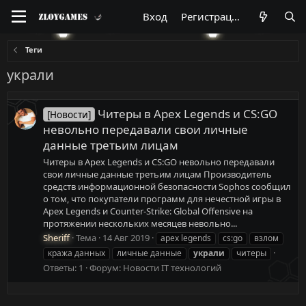
Вход
Регистрация
Теги
украли
Читеры в Apex Legends и CS:GO
[Новости]
невольно передавали свои личные
данные третьим лицам
Читеры в Apex Legends и CS:GO невольно передавали
свои личные данные третьим лицам Производитель
средств информационной безопасности Sophos сообщил
о том, что покупатели программ для нечестной игры в
Apex Legends и Counter-Strike: Global Offensive на
протяжении нескольких месяцев невольно...
Sheriff
Тема
14 Авг 2019
apex legends
cs:go
взлом
кража данных
личные данные
украли
читеры
Ответы: 1
Форум:
Новости IT технологий