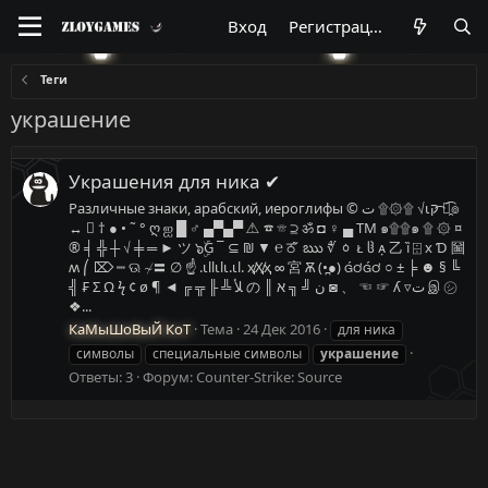
Вход
Регистрация
Теги
украшение
Украшения для ника ✔
Различные знаки, арабский, иероглифы © ت ۩۞۩ √ιק ͡๏̯͡๏
↔ ✖ † ● • ˜ ° ღ ஐ █ ♂ ▄▀▄▀ ⚠ ☎ ☏ ⊇ ॐ ◘ ♀ ▄ TM ๑۩۩๑ ۩ ۞ ¤
® ╡ ╬ ┼ √ ╪ ═ ► ツ ๖ۣۜG ¯ ⊆ ₪ ▼ ℮ ਠ ̃ ఋ ∜ ᇰ  ჱ  乙  ⌹ x Ɗ 圙
ʍ ⎛ ⌦ ┉ ଊ ≁〓 ∅ ☝ .ιllιlι.ιl. ҳ̸Ҳ̸ҳ ∞ 宮 Ѫ (•̪●)  ○ ± ╞ ☻ § ╚
╣ ₣ Σ Ω ϟ ¢ ø ¶ ◄ ╔ ╦ ╟ ╩ ﻸ の ║ ن ╝ ╗ א ◙ 、 ☜ ☞ ʎ ▿ت இ ㋛
❖...
КаМыШоВыЙ КоТ
Тема
24 Дек 2016
для ника
символы
специальные символы
украшение
Ответы: 3
Форум:
Counter-Strike: Source