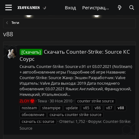
Вход
Регистрация
Теги
v88
Скачать Counter-Strike: Source КС
[Скачать]
Соурс
Скачать Counter-Strike: Source v.91 от 03.07.2021 (NoSteam)
+ автообновление игры Подробнее об игре Название:
Counter-Strike: Source Жанр: Экшен Разработчик: Valve
Издатель: Valve Дата выхода: 2019 Дата последнего
обновления: 03.07.2021 Языки: Английский, Французский,
Немецкий, Итальянский...
ZLOY
Тема
30 Ноя 2010
counter strike source
nosteam
steampipe
update
v85
v86
v87
v88
обновление
скачать counter strike source
Ответы: 1,752
Форум:
Counter-Strike:
скачать cs: sourse
Source