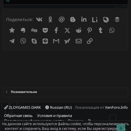
Вконтакте
Одноклассники
Mail.ru
Blogger
Linkedin
Liveinternet
Livejournal
Buff
Поделиться:
Diaspora
Evernote
Digg
Getpocket
Facebook
X (Twitter)
Reddit
Pinterest
Tumblr
WhatsA
Telegram
Viber
Skype
Line
Gmail
yahoomail
Электронная почта
Ссылка
Познавательно
ZLOYGAMES DARK
Russian (RU)
Локализация от
XenForo.Info
Обратная связь
Условия и правила
R
Политика конфиденциальности
Помощь
На данном сайте используются файлы cookie, чтобы персонализировать
S
контент и сохранить Ваш вход в систему, если Вы зарегистрируетесь.
Свер
При полном или частичном использовании материалов сайта -