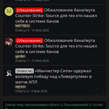
Обжалование бана/мута
[Обжалование]
M
Counter-Strike: Source для тех кто нашел
себя в системе банов
MATTRESS
Ответы
0
16 Фев 2026
Обжалование бана/мута
[Обжалование]
Counter-Strike: Source для тех кто нашел
себя в системе банов
garden
Ответы
1
15 Фев 2026
«Манчестер Сити» одержал
[Новости]
волевую победу над «Ливерпулем» в
матче АПЛ
wiyrexx
Ответы
0
9 Фев 2026
Сейчас тему просматривают (Всего: 0, Пользователей: 0, Гостей:
0)