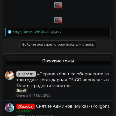
Р
penyZ
,
Dnepr
,
Reflexia
и 2 других
е
а
к
Войдите или зарегистрируйтесь для ответа.
ц
и
и
Похожие темы
:
«Первое хорошее обновление за
[Новости]
три года»: легендарная CS:GO вернулась в
Steam к радости фанатов
Sheriff
Ответы
0
4 Мар 2026
Снятие Админов (Миха) - (Poligon)
[Жалоба]
НЕБЕСЕН
Ответы
23
3 Мар 2026