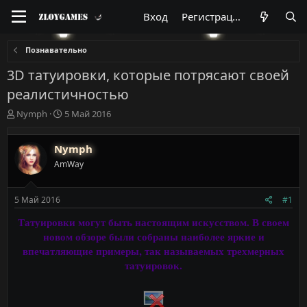
Вход
Регистрация
Познавательно
3D татуировки, которые потрясают своей
реалистичностью
А
Д
Nymph
5 Май 2016
в
а
т
т
Nymph
о
а
р
н
AmWay
т
а
е
ч
м
а
5 Май 2016
#1
ы
л
Татуировки могут быть настоящим искусством. В своем
а
новом обзоре были собраны наиболее яркие и
впечатляющие примеры, так называемых трехмерных
татуировок.