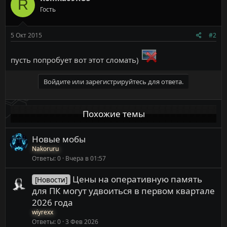
R
ц
Гость
и
и
:
5 Окт 2015
#2
пусть попробует вот этот сломать)
Войдите или зарегистрируйтесь для ответа.
Похожие темы
Новые мобы
Nakoruru
Ответы
0
Вчера в 01:57
Цены на оперативную память
[Новости]
для ПК могут удвоиться в первом квартале
2026 года
wiyrexx
Ответы
0
3 Фев 2026