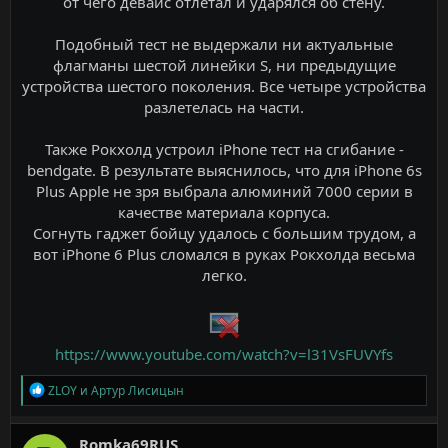
от чего девайс отлетал и ударялся об стену.
Подобный тест не выдержали ни актуальные
флагманы шестой линейки S, ни предыдущие
устройства шестого поколения. Все четыре устройства
разлетелась на части.
Также Рокхолд устроил iPhone тест на сгибание -
bendgate. В результате выяснилось, что для iPhone 6s
Plus Apple не зря выбрала алюминий 7000 серии в
качестве материала корпуса.
Согнуть гаджет бойцу удалось с большим трудом, а
вот iPhone 6 Plus сломался в руках Рокхолда весьма
легко.
https://www.youtube.com/watch?v=l31VsFUVYfs
Р
ZLOY
и
Артур Лисицын
е
а
к
Romka69RUS