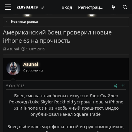
Вход
Регистрация
Новинки рынка
Американский боец проверил новые
iPhone 6s на прочность
А
Д
Asunai
5 Окт 2015
в
а
т
т
Asunai
о
а
р
н
Сторожило
т
а
е
ч
м
а
5 Окт 2015
#1
ы
л
Боец смешанных боевых искусств Люк Скайлер
а
Рокхолд (Luke Skyler Rockhold устроил новым iPhone
6s и iPhone 6s Plus необычный краш-тест. Видео
опубликовал канал Square Trade.
Боец выбивал смартфоны ногой из рук помощников,