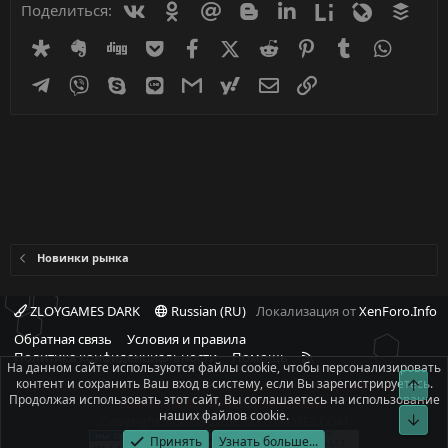
Вконтакте
Одноклассники
Mail.ru
Blogger
Linkedin
Liveinternet
Livejournal
Buff
Поделиться:
Diaspora
Evernote
Digg
Getpocket
Facebook
X (Twitter)
Reddit
Pinterest
Tumblr
WhatsA
Telegram
Viber
Skype
Line
Gmail
yahoomail
Электронная почта
Ссылка
Новинки рынка
ZLOYGAMES DARK
Russian (RU)
Локализация от
XenForo.Info
Обратная связь
Условия и правила
R
Политика конфиденциальности
Помощь
На данном сайте используются файлы cookie, чтобы персонализировать
S
контент и сохранить Ваш вход в систему, если Вы зарегистрируетесь.
Свер
При полном или частичном использовании материалов сайта -
S
Продолжая использовать этот сайт, Вы соглашаетесь на использование
ссылка на источник обязательна!
наших файлов cookie.
Сниз
Copyright © 2008-2026, ZLOYGAMES.COM
Принять
Узнать больше...