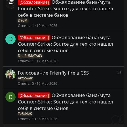
Обжалование бана/мута
[Обжалование]
Counter-Strike: Source для тех кто нашел
себя в системе банов
D96M
Ответы
1
19 Мар 2026
Обжалование бана/мута
[Обжалование]
D
Counter-Strike: Source для тех кто нашел
себя в системе банов
DonRUMATA63
Ответы
1
19 Мар 2026
О
Голосование Frienfly fire в CSS
п
Artpower
Ответы
5
16 Мар 2026
р
о
Обжалование бана/мута
[Обжалование]
с
Counter-Strike: Source для тех кто нашел
себя в системе банов
ToRcHeK
Ответы
13
6 Мар 2026