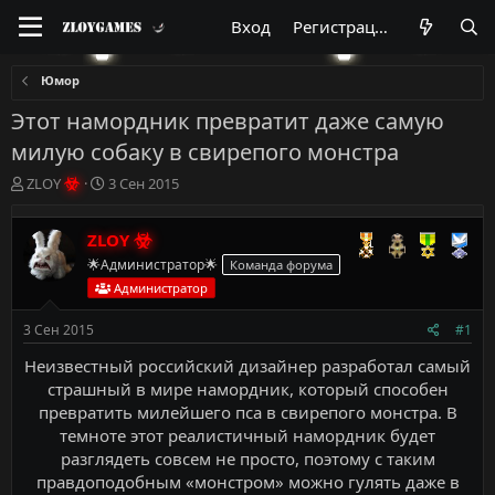
Вход
Регистрация
Юмор
Этот намордник превратит даже самую
милую собаку в свирепого монстра
А
Д
ZLOY
3 Сен 2015
в
а
т
т
ZLOY
о
а
р
н
🌟Администратор🌟
Команда форума
т
а
Администратор
е
ч
м
а
3 Сен 2015
#1
ы
л
а
Неизвестный российский дизайнер разработал самый
страшный в мире намордник, который способен
превратить милейшего пса в свирепого монстра. В
темноте этот реалистичный намордник будет
разглядеть совсем не просто, поэтому с таким
правдоподобным «монстром» можно гулять даже в