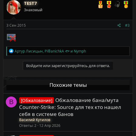
к
TEST7
ц
Знакомый
и
и
:
3 Сен 2015
#3
Р
Артур Лисицын
,
Pi®anichkA 🐟
и
Nymph
е
а
к
Войдите или зарегистрируйтесь для ответа.
ц
и
и
Похожие темы
:
Обжалование бана/мута
[Обжалование]
В
Counter-Strike: Source для тех кто нашел
себя в системе банов
Василий Кутилов
Ответы
2
12 Апр 2026