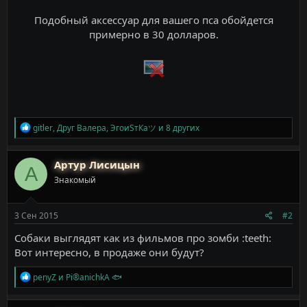
Подобный аксессуар для вашего пса обойдется
примерно в 30 долларов.
Р
gitler
,
Друг Валера
,
ЭгоиSтКаツ
и 8 других
е
а
к
Артур Лисицын
А
ц
Знакомый
и
и
:
3 Сен 2015
#2
Собаки выглядят как из фильмов про зомби :teeth:
Вот интересно, в продаже они будут?
Р
penyZ
и
Pi®anichkA 🐟
е
а