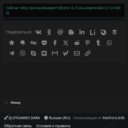
Сейчас тему просматривают (Всего: 0, Пользователей: 0, Гостей:
0)
Вконтакте
Одноклассники
Mail.ru
Blogger
Linkedin
Liveinternet
Livejournal
Buff
Поделиться:
Diaspora
Evernote
Digg
Getpocket
Facebook
X (Twitter)
Reddit
Pinterest
Tumblr
WhatsA
Telegram
Viber
Skype
Line
Gmail
yahoomail
Электронная почта
Ссылка
Юмор
ZLOYGAMES DARK
Russian (RU)
Локализация от
XenForo.Info
Обратная связь
Условия и правила