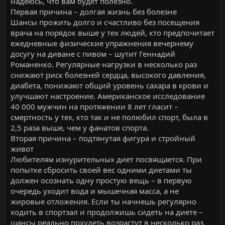
надеюсь, что вам будет полезно.
Первая причина – долгая жизнь без болезне
Шансы прожить долго и счастливо без посещения
врача на порядок выше у тех людей, кто предпочитает
ежедневные физические упражнения вечернему
досугу на диване с пивом – шутит Геннадий
Романенко. Регулярные нагрузки в несколько раз
снижают риск болезней сердца, высокого давления,
диабета, понижают общий уровень сахара в крови и
улучшают настроение. Американское исследование
40 000 мужчин на протяжении 8 лет гласит –
смертность у тех, кто так и не полюбил спорт, была в
2,5 раза выше, чем у фанатов спорта.
Вторая причина – подтянутая фигура и стройный
живот
Любителям изнурительных диет посвящается. При
попытке сбросить своей вес одними диетами ты
должен осознать одну простую вещь – в первую
очередь уходит вода и мышечная масса, а не
жировые отложения. Если ты начнешь регулярно
ходить в спортзал и продолжишь сидеть на диете –
шансы реально похудеть возрастут в несколько раз.