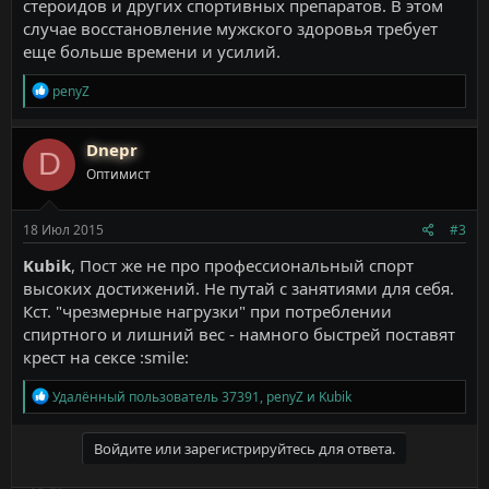
стероидов и других спортивных препаратов. В этом
случае восстановление мужского здоровья требует
еще больше времени и усилий.
Р
penyZ
е
а
к
Dnepr
D
ц
Оптимист
и
и
:
18 Июл 2015
#3
Kubik
, Пост же не про профессиональный спорт
высоких достижений. Не путай с занятиями для себя.
Кст. "чрезмерные нагрузки" при потреблении
спиртного и лишний вес - намного быстрей поставят
крест на сексе :smile:
Р
Удалённый пользователь 37391
,
penyZ
и
Kubik
е
а
к
Войдите или зарегистрируйтесь для ответа.
ц
и