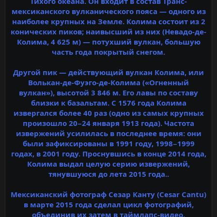
Тихого океана. Он входит в состав Транс-
мексиканского вулканического пояса — одного из
наиболее крупных на Земле. Колима состоит из 2
конических пиков; наивысший из них (Невадо-де-
Колима, 4 625 м) — потухший вулкан, большую
часть года покрытый снегом.
Другой пик — действующий вулкан Колима, или
Волькан-де-Фуэго-де-Колима («Огненный
вулкан»), высотой 3 846 м. Его лавы по составу
близки к базальтам. С 1576 года Колима
извергался более 40 раз (одно из самых крупных
произошло 20−24 января 1913 года). Частота
извержений усилилась в последнее время: они
были зафиксированы в 1991 году, 1998−1999
годах, в 2001 году. Проснувшись в конце 2014 года,
Колима выдал целую серию извержений,
тянувшуюся до лета 2015 года..
Мексиканский фотограф Сезар Канту (Cesar Cantu)
в марте 2015 года сделал цикл фотографий,
объединив их затем в таймлапс-видео,