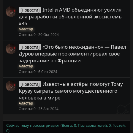
Intel и AMD объединяют усилия
[Новости]
для разработки обновлённой экосистемы
x86
Аластар
Ответы
0
20 Окт 2024
«Это было неожиданно» — Павел
[Новости]
Дуров впервые прокомментировал свое
задержание во Франции
Аластар
Ответы
0
6 Сен 2024
Известные актёры помогут Тому
[Новости]
Крузу сыграть самого могущественного
человека в мире
Аластар
Ответы
0
25 Авг 2024
Сейчас тему просматривают (Всего: 0, Пользователей: 0, Гостей:
0)