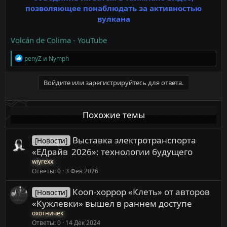
позволяющее понаблюдать за активностью
вулкана
Volcán de Colima - YouTube
Р
penyZ
и
Nymph
е
а
к
Войдите или зарегистрируйтесь для ответа.
ц
и
и
Похожие темы
:
Выставка электротранспорта
[Новости]
«ЕДрайв 2026»: технологии будущего
wiyrexx
Ответы
0
3 Фев 2026
Кооп-хоррор «Клеть» от авторов
[Новости]
«Кужлевки» вышел в раннем доступе
охотничек
Ответы
0
14 Дек 2024