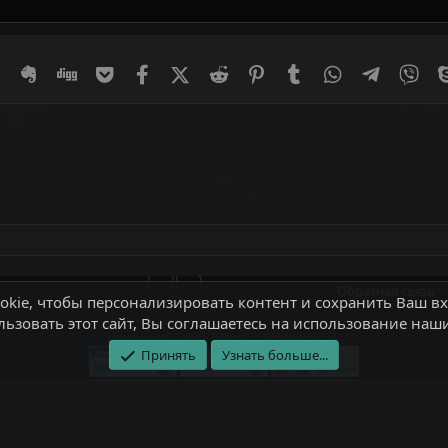
er
Diaspora
Evernote
Digg
Getpocket
Facebook
X (Twitter)
Reddit
Pinterest
Tumblr
WhatsApp
Telegram
Vib
Обратная связь
kie, чтобы персонализировать контент и сохранить Ваш вхо
ли частичном использовании материалов сайта - ссылка на источник
ьзовать этот сайт, Вы соглашаетесь на использование наши
Copyright © 2008-2026, ZLOYGAMES.COM
Принять
Узнать больше...