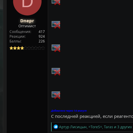
D
т
а
е
ч
м
а
ы
л
Dnepr
а
Оптимист
Сообщения
417
Реакции
924
Баллы
226
Добавлено через 14 минут
С последней реакцией, если реагент
Р
Артур Лисицын
,
=ToreS=
,
Taras
и 3 других
е