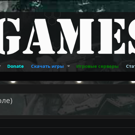
Donate
Скачать игры
Игровые серверы
Ста
оле)