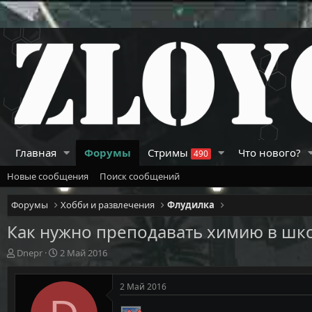
Главная
Форумы
Стримы
Что нового?
490
Новые сообщения
Поиск сообщений
Форумы
Хобби и развлечения
Флудилка
Как нужно преподавать химию в шк
А
Д
Dnepr
2 Май 2016
в
а
т
т
2 Май 2016
о
а
р
н