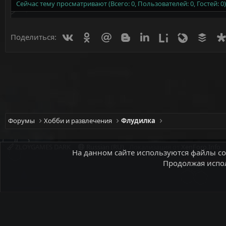
Сейчас тему просматривают (Всего: 0, Пользователей: 0, Гостей: 0)
Вконтакте
Одноклассники
Mail.ru
Blogger
Linkedin
Liveinternet
Livejournal
Buff
Поделиться:
Форумы
Хобби и развлечения
Флудилка
ZLOYGAMES DARK
Russian (RU)
Локализация от
XenForo.Info
На данном сайте используются файлы coo
При полном и
Продолжая испол