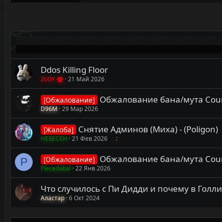
а
к
ц
и
и
:
Ddos Killing Floor
ZLOY
21 Май 2026
Обжалование бана/мута Counte
[Обжалование]
D96M
29 Мар 2026
Снятие Админов (Миха) - (Poligon)
[Жалоба]
НЕБЕСЕН
21 Фев 2026
2
Обжалование бана/мута Counte
[Обжалование]
P
Piecedabal
22 Янв 2026
Что случилось с Пи Дидди и почему в Голл
Аластар
6 Окт 2024