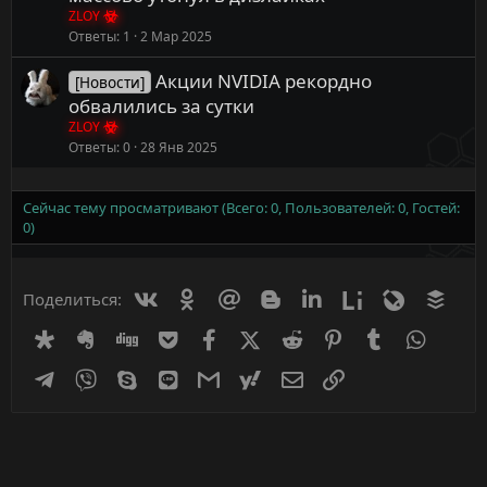
ZLOY
Ответы
1
2 Мар 2025
Акции NVIDIA рекордно
[Новости]
обвалились за сутки
ZLOY
Ответы
0
28 Янв 2025
Сейчас тему просматривают (Всего: 0, Пользователей: 0, Гостей:
0)
Вконтакте
Одноклассники
Mail.ru
Blogger
Linkedin
Liveinternet
Livejournal
Buff
Поделиться:
Diaspora
Evernote
Digg
Getpocket
Facebook
X (Twitter)
Reddit
Pinterest
Tumblr
WhatsA
Telegram
Viber
Skype
Line
Gmail
yahoomail
Электронная почта
Ссылка