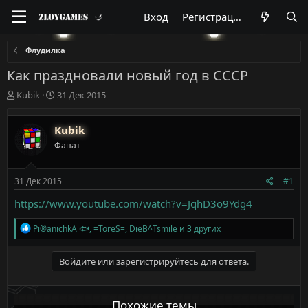
Вход
Регистрация
Флудилка
Как праздновали новый год в СССР
А
Д
Kubik
31 Дек 2015
в
а
т
т
Kubik
о
а
р
н
Фанат
т
а
е
ч
м
а
31 Дек 2015
#1
ы
л
https://www.youtube.com/watch?v=JqhD3o9Ydg4
а
Р
Pi®anichkA 🐟
,
=ToreS=
,
DieB^Tsmile
и 3 других
е
а
к
Войдите или зарегистрируйтесь для ответа.
ц
и
и
Похожие темы
: