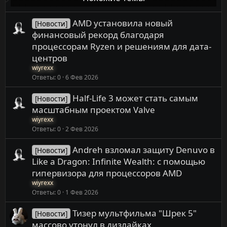
AMD установила новый
[Новости]
финансовый рекорд благодаря
процессорам Ryzen и решениям для дата-
центров
wiyrexx
Ответы
0
6 Фев 2026
Half-Life 3 может стать самым
[Новости]
масштабным проектом Valve
wiyrexx
Ответы
0
2 Фев 2026
Andreh взломал защиту Denuvo в
[Новости]
Like a Dragon: Infinite Wealth: с помощью
гипервизора для процессоров AMD
wiyrexx
Ответы
0
1 Фев 2026
Тизер мультфильма "Шрек 5"
[Новости]
массово утонул в дизлайках