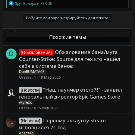
Р
Друг Валера
и
PER4IK
е
а
к
Войдите или зарегистрируйтесь для ответа.
ц
и
и
Похожие темы
:
Обжалование бана/мута
[Обжалование]
D
Counter-Strike: Source для тех кто нашел
себя в системе банов
DonRUMATA63
Ответы
1
19 Мар 2026
"Наш лаунчер отстой!" - заявил
[Новости]
генеральный директор Epic Games Store
wiyrexx
Ответы
0
5 Фев 2026
Первому аккаунту Steam
[Новости]
исполнился 21 год
Аластар