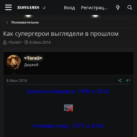
Вход
Регистрация
Познавательно
Как супергерои выглядели в прошлом
А
Д
=ToreS=
8 Июн 2016
в
а
т
т
=ToreS=
о
а
р
н
Диджей
т
а
е
ч
м
а
8 Июн 2016
#1
ы
л
Капитан Америка, 1990 и 2016.
а
Человек-паук, 1977 и 2016.