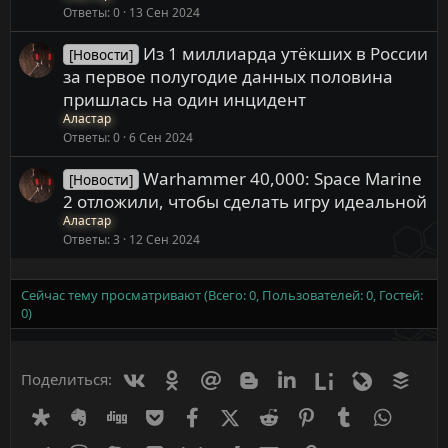
Ответы
0
13 Сен 2024
Из 1 миллиарда утёкших в России
[Новости]
за первое полугодие данных половина
пришлась на один инцидент
Аластар
Ответы
0
6 Сен 2024
Warhammer 40,000: Space Marine
[Новости]
2 отложили, чтобы сделать игру идеальной
Аластар
Ответы
3
12 Сен 2024
Сейчас тему просматривают (Всего: 0, Пользователей: 0, Гостей:
0)
Вконтакте
Одноклассники
Mail.ru
Blogger
Linkedin
Liveinternet
Livejournal
Buff
Поделиться:
Diaspora
Evernote
Digg
Getpocket
Facebook
X (Twitter)
Reddit
Pinterest
Tumblr
WhatsA