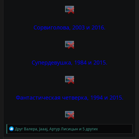
Сорвиголова, 2003 и 2016.
Супердевушка, 1984 и 2015.
Фантастическая четверка, 1994 и 2015.
Р
Друг Валера
,
Jaaaj
,
Артур Лисицын
и 5 других
е
а