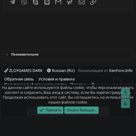
Telegram
Viber
Skype
Line
Gmail
yahoomail
Электронная почта
Ссылка
Познавательно
ZLOYGAMES DARK
Russian (RU)
Локализация от
XenForo.Info
Обратная связь
Условия и правила
R
Политика конфиденциальности
Помощь
На данном сайте используются файлы cookie, чтобы персонализировать
S
контент и сохранить Ваш вход в систему, если Вы зарегистрируетесь.
Свер
При полном или частичном использовании материалов сайта -
S
Продолжая использовать этот сайт, Вы соглашаетесь на использование
ссылка на источник обязательна!
наших файлов cookie.
Сниз
Copyright © 2008-2026, ZLOYGAMES.COM
Принять
Узнать больше...