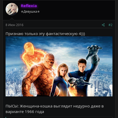
к
Reflexia
ц
✯Девушка✯
и
и
:
8 Июн 2016
#2
Признаю только эту фантастическую 4)))
ПЫСЫ: Женщина-кошка выглядит недурно даже в
варианте 1966 года