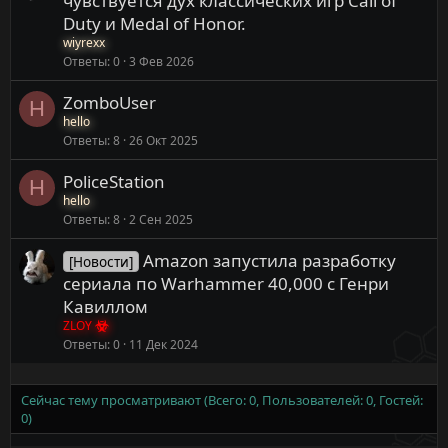
чувствуется дух классических игр Call of
Duty и Medal of Honor.
wiyrexx
Ответы
0
3 Фев 2026
ZomboUser
H
hello
Ответы
8
26 Окт 2025
PoliceStation
H
hello
Ответы
8
2 Сен 2025
Amazon запустила разработку
[Новости]
сериала по Warhammer 40,000 с Генри
Кавиллом
ZLOY
Ответы
0
11 Дек 2024
Сейчас тему просматривают (Всего: 0, Пользователей: 0, Гостей:
0)