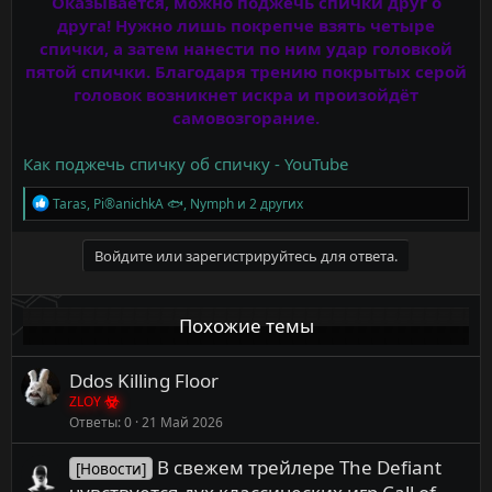
Оказывается, можно поджечь спички друг о
друга! Нужно лишь покрепче взять четыре
спички, а затем нанести по ним удар головкой
пятой спички. Благодаря трению покрытых серой
головок возникнет искра и произойдёт
самовозгорание.
Как поджечь спичку об спичку - YouTube
Р
Taras
,
Pi®anichkA 🐟
,
Nymph
и 2 других
е
а
к
Войдите или зарегистрируйтесь для ответа.
ц
и
и
Похожие темы
:
Ddos Killing Floor
ZLOY
Ответы
0
21 Май 2026
В свежем трейлере The Defiant
[Новости]