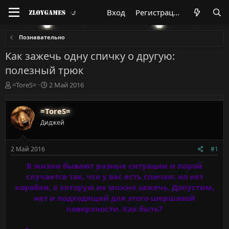
Вход
Регистрация
Познавательно
Как зажечь одну спичку о другую:
полезный трюк
А
Д
=ToreS=
2 Май 2016
в
а
т
т
=ToreS=
о
а
р
н
Диджей
т
а
е
ч
м
а
2 Май 2016
#1
ы
л
В жизни бывают разные ситуации и порой
а
случается так, что у вас есть спички, но нет
коробки, о которую их можно зажечь. Допустим,
нет и подходящей для этого шершавой
поверхности. Как быть?