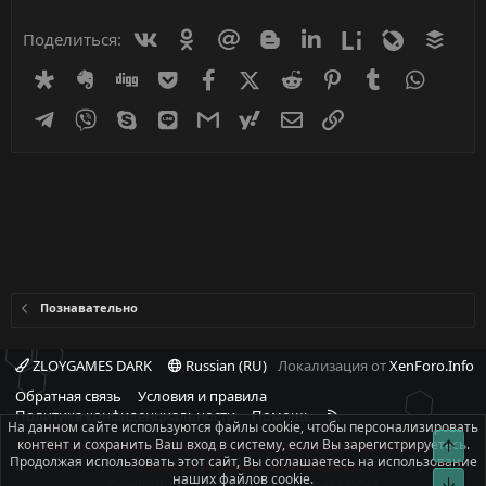
Вконтакте
Одноклассники
Mail.ru
Blogger
Linkedin
Liveinternet
Livejournal
Buff
Поделиться:
Diaspora
Evernote
Digg
Getpocket
Facebook
X (Twitter)
Reddit
Pinterest
Tumblr
WhatsA
Telegram
Viber
Skype
Line
Gmail
yahoomail
Электронная почта
Ссылка
Познавательно
ZLOYGAMES DARK
Russian (RU)
Локализация от
XenForo.Info
Обратная связь
Условия и правила
R
Политика конфиденциальности
Помощь
На данном сайте используются файлы cookie, чтобы персонализировать
S
контент и сохранить Ваш вход в систему, если Вы зарегистрируетесь.
Свер
При полном или частичном использовании материалов сайта -
S
Продолжая использовать этот сайт, Вы соглашаетесь на использование
ссылка на источник обязательна!
наших файлов cookie.
Сниз
Copyright © 2008-2026, ZLOYGAMES.COM