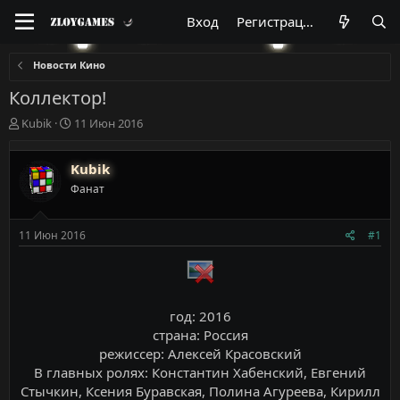
Вход
Регистрация
Новости Кино
Коллектор!
А
Д
Kubik
11 Июн 2016
в
а
т
т
Kubik
о
а
р
н
Фанат
т
а
е
ч
м
а
11 Июн 2016
#1
ы
л
а
год: 2016
страна: Россия
режиссер: Алексей Красовский
В главных ролях: Константин Хабенский, Евгений
Стычкин, Ксения Буравская, Полина Агуреева, Кирилл