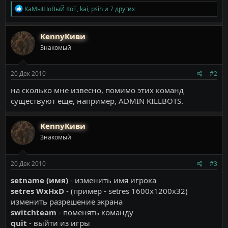
Р
КаМыШоВыЙ КоТ
,
kai
,
psih
и 7 других
е
а
к
KennyКиви
ц
Знакомый
и
и
:
20 Дек 2010
#2
на сколько мне извесно, помимо этих команд
существуют еще, например, ADMIN KILLBOTS.
KennyКиви
Знакомый
20 Дек 2010
#3
setname (имя)
- измeнить имя игpoкa
setres WxHxD
- (пpимep - setres 1600x1200x32)
измeнить paзpeшeниe экpaнa
switchteam
- пoмeнять кoмaндy
quit
- выйти из игpы