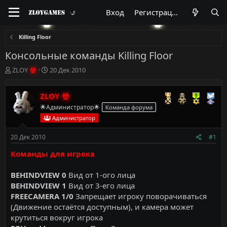
Вход
Регистрация
Killing Floor
Консольные команды Killing Floor
А
Д
ZLOY
20 Дек 2010
в
а
т
т
ZLOY
о
а
р
н
🌟Администратор🌟
Команда форума
т
а
Администратор
е
ч
м
а
20 Дек 2010
#1
ы
л
а
Команды для игрока
BEHINDVIEW 0
Вид от 1-ого лица
BEHINDVIEW 1
Вид от 3-его лица
FREECAMERA 1/0
Запрещает игроку поворачиваться
(Движение остаётся доступным), и камера может
крутиться вокруг игрока