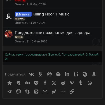
Ответы
2
8 Мар 2026
Killing Floor 1 Music
[Музыка]
wiyrexx
Ответы
0
3 Фев 2026
Предложение пожелания для сервера
TeRRa
Ответы
21
5 Фев 2026
Сейчас тему просматривают (Всего: 0, Пользователей: 0, Гостей:
0)
Вконтакте
Одноклассники
Mail.ru
Blogger
Linkedin
Liveinternet
Livejournal
Buff
Поделиться:
Diaspora
Evernote
Digg
Getpocket
Facebook
X (Twitter)
Reddit
Pinterest
Tumblr
WhatsA
Telegram
Viber
Skype
Line
Gmail
yahoomail
Электронная почта
Ссылка