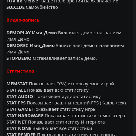
FOV xx
Меняет ваше Поле Зрения на xx значение
SUICIDE
Самоубийство
Видео-запись
DEMOPLAY Имя_Демо
Включает демо с названием
Имя_Демо
DEMOREC Имя_Демо
Записывает демо с названием
Имя_Демо
STOPDEMO
Останавливает запись демо.
Статистика
MEMSTAT
Показывает ОЗУ, используемое игрой.
STAT ALL
Показывает всю статистику
STAT AUDIO
Показывает аудио-статистику
STAT FPS
Показывает ваш нынешний FPS (Кадры/сек)
STAT GAME
Показывает статистику игры
STAT HARDWARE
Показывает статистику компьютера
STAT NET
Показывает статистику Интернета
STAT NONE
Выключает все статистики
STAT RENDER
Показывает статистику рендеринга