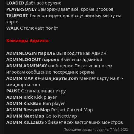
LOADED
Даёт всё оружие
PLAYERSONLY
Замораживает всё, кроме игроков
TELEPORT
Телепортирует вас к случайному месту на
карте
WALK
Отключает полёт
Команды Админа
ADMINLOGIN пароль
Вы входите как Админ
ADMINLOGOUT пароль
Выйти из админки
ADMIN ADMINSAY
сообщение Показывает всем
игрокам сообщение посередине экрана
ADMIN MAP KF-имя_карты.rom
Меняет карту на KF-
имя_карты.rom
PAUSE
Останавливает игру
ADMIN Kick
Kick player
ADMIN KickBan
Ban player
ADMIN RestartMap
Restart Current Map
ADMIN NextMap
Go to NextMap
ADMIN KILLZEDS
Убивает всех застрявших монстров
Последнее редактирование:
7 Май 2022