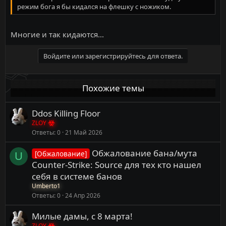
ADMINLOGIN пароль
Вы входите как Админ
режим бога я бы кидался на флешку с ножиком.
ADMIN ADMINSAY
сообщение Показывает всем игрокам
сообщение посередине экрана
ADMIN MAP KF-имя_карты.rom
Меняет карту на KF-
Многие и так кидаются...
имя_карты.rom
ADMIN SET ENGINE.GAMEINFO GAMEDIFFICULTY x
Меняет
Войдите или зарегистрируйтесь для ответа.
сложность следующей карты на x (1 = Бегиннер, 2 =
Нормальный, 3 = Умелый, 4 = Тяжёлый, 5 =
Самоубийственный)
PAUSE
Останавливает игру
Похожие темы
Ddos Killing Floor
ZLOY
Ответы
0
21 Май 2026
Обжалование бана/мута
[Обжалование]
U
Counter-Strike: Source для тех кто нашел
себя в системе банов
Umberto1
Ответы
0
24 Апр 2026
Милые дамы, с 8 марта!
ZLOY