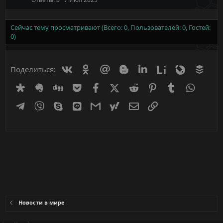
Сейчас тему просматривают (Всего: 0, Пользователей: 0, Гостей:
0)
Вконтакте
Одноклассники
Mail.ru
Blogger
Linkedin
Liveinternet
Livejournal
Buff
Поделиться:
Diaspora
Evernote
Digg
Getpocket
Facebook
X (Twitter)
Reddit
Pinterest
Tumblr
WhatsA
Telegram
Viber
Skype
Line
Gmail
yahoomail
Электронная почта
Ссылка
Новости в мире