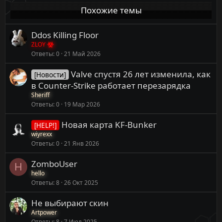
Похожие темы
Ddos Killing Floor
ZLOY
Ответы
0
21 Май 2026
Valve спустя 26 лет изменила, как
[Новости]
в Counter-Strike работает перезарядка
Sheriff
Ответы
0
19 Мар 2026
Новая карта KF-Bunker
[HELP!]
wiyrexx
Ответы
0
21 Янв 2026
ZomboUser
H
hello
Ответы
8
26 Окт 2025
Не выбирают скин
Artpower
Ответы
8
7 Июл 2025