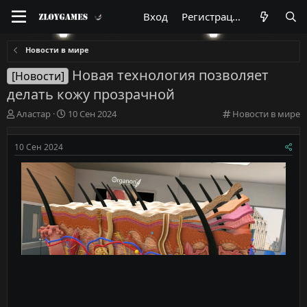
Вход
Регистрация
Новости в мире
Новая технология позволяет
[Новости]
делать кожу прозрачной
А
Д
К
Аластар
10 Сен 2024
Новости в мире
в
а
а
т
т
т
10 Сен 2024
о
а
е
р
н
г
т
а
о
е
ч
р
м
а
и
ы
л
я
а