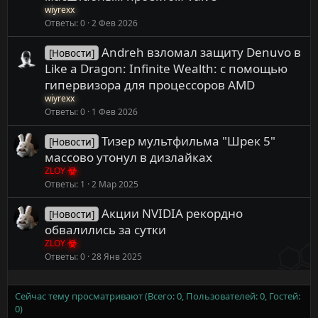
wiyrexx
Ответы
0
2 Фев 2026
Andreh взломал защиту Denuvo в
[Новости]
Like a Dragon: Infinite Wealth: с помощью
гипервизора для процессоров AMD
wiyrexx
Ответы
0
1 Фев 2026
Тизер мультфильма "Шрек 5"
[Новости]
массово утонул в дизлайках
ZLOY
Ответы
1
2 Мар 2025
Акции NVIDIA рекордно
[Новости]
обвалились за сутки
ZLOY
Ответы
0
28 Янв 2025
Сейчас тему просматривают (Всего: 0, Пользователей: 0, Гостей:
0)