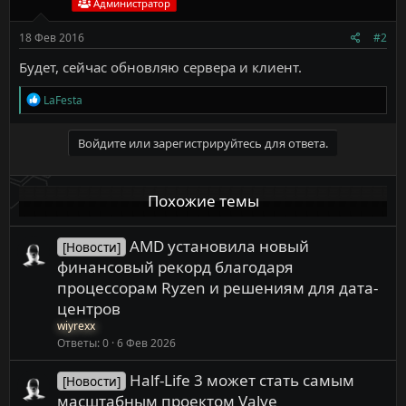
Администратор
18 Фев 2016
#2
Будет, сейчас обновляю сервера и клиент.
Р
LaFesta
е
а
к
Войдите или зарегистрируйтесь для ответа.
ц
и
и
Похожие темы
:
AMD установила новый
[Новости]
финансовый рекорд благодаря
процессорам Ryzen и решениям для дата-
центров
wiyrexx
Ответы
0
6 Фев 2026
Half-Life 3 может стать самым
[Новости]
масштабным проектом Valve