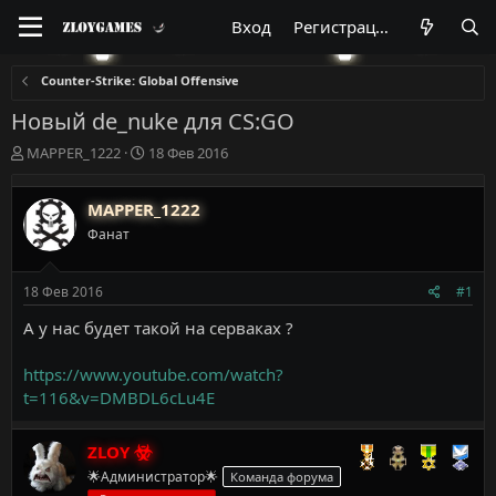
Вход
Регистрация
Counter-Strike: Global Offensive
Новый de_nuke для CS:GO
А
Д
MAPPER_1222
18 Фев 2016
в
а
т
т
MAPPER_1222
о
а
р
н
Фанат
т
а
е
ч
м
а
18 Фев 2016
#1
ы
л
А у нас будет такой на серваках ?
а
https://www.youtube.com/watch?
t=116&v=DMBDL6cLu4E
ZLOY
🌟Администратор🌟
Команда форума