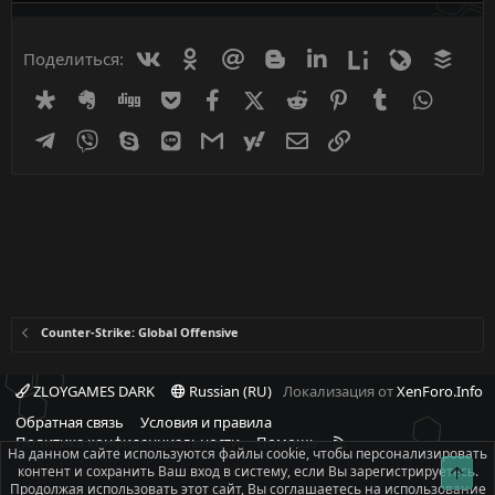
Вконтакте
Одноклассники
Mail.ru
Blogger
Linkedin
Liveinternet
Livejournal
Buff
Поделиться:
Diaspora
Evernote
Digg
Getpocket
Facebook
X (Twitter)
Reddit
Pinterest
Tumblr
WhatsA
Telegram
Viber
Skype
Line
Gmail
yahoomail
Электронная почта
Ссылка
Counter-Strike: Global Offensive
ZLOYGAMES DARK
Russian (RU)
Локализация от
XenForo.Info
Обратная связь
Условия и правила
R
Политика конфиденциальности
Помощь
На данном сайте используются файлы cookie, чтобы персонализировать
S
контент и сохранить Ваш вход в систему, если Вы зарегистрируетесь.
Свер
При полном или частичном использовании материалов сайта -
S
Продолжая использовать этот сайт, Вы соглашаетесь на использование
ссылка на источник обязательна!