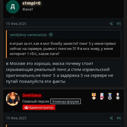
к
s1mpl<0
ц
Фанат
и
и
:
15 Фев 2025
#5
sandyboy написал(а):
я играл за кт, как я мог бомбу занести? пинг 5 у меня прямо
сейчас на сервере, рывки с пингом 5? Я в мск живу, у меня
интернет 1 гб/с, какие лаги?
в Москве это хорошо, маска почему стоит
скрывающая реальный пинг,а стим израильский
оригинально,не пинг 5 а задержка 5 на сервере не
путай пожалуйста эти факты
Svetlana
Главный персик
Команда форума
Администратор
15 Фев 2025
#6