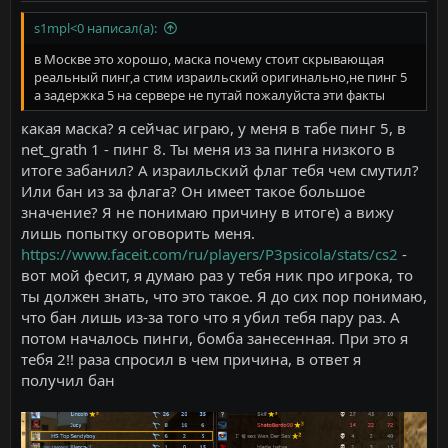
s1mpl<0 написал(а):
в Москве это хорошо, маска почему стоит скрывающая
реальный пинг,а стим израильский оригинально,не пинг 5
а задержка 5 на сервере не путай пожалуйста эти факты
какая маска? я сейчас играю, у меня в табе пинг 5, в
net_grath 1 - пинг 8. Ты меня из за пинга низкого в
итоге забанил? А израильский флаг тебя чем смутил?
Или бан из за флага? Он имеет такое большое
значение? Я не понимаю причину в итоге) а вижу
лишь попытку оговорить меня.
https://www.faceit.com/ru/players/P3psicola/stats/cs2
-
вот мой фесит, я думаю раз у тебя ник про игрока, то
ты должен знать, что это такое. Я до сих пор понимаю,
что бан лишь из-за того что я убил тебя пару раз. А
потом началось пинги, бомба занесенная. При это я
тебя 2!! раза спросил в чем причина, в ответ я
получил бан