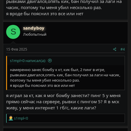
рывками двигался,опять кик, бан получил за лаги на
часик, поэтому ты меня убил несколько раз.
я вроде бы пояснил это все или нет
sandyboy
S
Любопытный
15 Фев 2025
#4
s1mpl<0 написал(а):
намеренно занес бомбу к кт, кик был, 2 пинг в игре,
рывками двигался,опять кик, бан получил за лаги на часик,
поэтому ты меня убил несколько раз.
я вроде бы пояснил это все или нет
я играл за кт, как я мог бомбу занести? пинг 5 у меня
прямо сейчас на сервере, рывки с пингом 5? Я в мск
живу, у меня интернет 1 гб/с, какие лаги?
Р
s1mpl<0
е
а