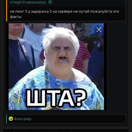
s1mpl<0 написал(а):
не пинг 5 а задержка 5 на сервере не путай пожалуйста эти
факты
Р
Фантазёр
е
а