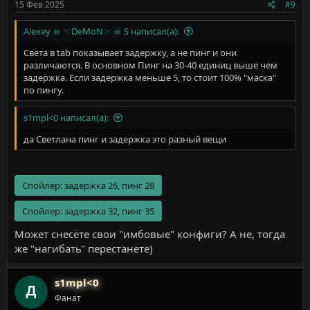
15 Фев 2025
#9
Alexey ☠ ☜DeMoN☞ ☠ S написал(а):
Света в tab показывает задержку, а не пинг и они
различаются. В основном Пинг на 30-40 единиц выше чем
задержка. Если задержка меньше 5, то стоит 100% "маска"
по пингу.
s1mpl<0 написал(а):
да Светлана пинг и задержка это разный вещи
Спойлер:
задержка 26, пинг 28
Спойлер:
задержка 32, пинг 35
Может снесёте свои "имбовые" конфиги? А не, тогда
же "нагибать" перестанете)
s1mpl<0
Фанат