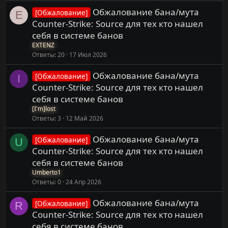
Обжалование бана/мута
[Обжалование]
E
Counter-Strike: Source для тех кто нашел
себя в системе банов
EXTENZ
Ответы
20
17 Июл 2026
Обжалование бана/мута
[Обжалование]
I
Counter-Strike: Source для тех кто нашел
себя в системе банов
[I'm]lost
Ответы
3
12 Май 2026
Обжалование бана/мута
[Обжалование]
U
Counter-Strike: Source для тех кто нашел
себя в системе банов
Umberto1
Ответы
0
24 Апр 2026
Обжалование бана/мута
[Обжалование]
R
Counter-Strike: Source для тех кто нашел
себя в системе банов