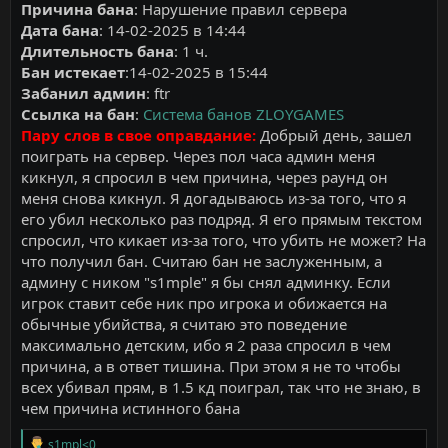
Причина бана
: Нарушение правил сервера
Дата бана
: 14-02-2025 в 14:44
Длительность бана
: 1 ч.
Бан истекает
:14-02-2025 в 15:44
Забанил админ
: ftr
Ссылка на бан
:
Система банов ZLOYGAMES
Пару слов в свое оправдание:
Добрый день, зашел
поиграть на сервер. Через пол часа админ меня
кикнул, я спросил в чем причина, через раунд он
меня снова кикнул. Я догадываюсь из-за того, что я
его убил несколько раз подряд. Я его прямым текстом
спросил, что кикает из-за того, что убить не может? На
что получил бан. Считаю бан не заслуженным, а
админу с ником "s1mple" я бы снял админку. Если
игрок ставит себе ник про игрока и обижается на
обычные убийства, я считаю это поведение
максимально детским, ибо я 2 раза спросил в чем
причина, а в ответ тишина. При этом я не то чтобы
всех убивал прям, в 1.5 кд поиграл, так что не знаю, в
чем причина истинного бана
Р
s1mpl<0