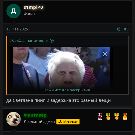
к
s1mpl<0
ц
Фанат
и
и
:
15 Фев 2025
#8
𝒮𝓋𝑒𝓉𝓁𝒶𝓃𝒶 написал(а):
Нажмите для раскрытия...
да Светлана пинг и задержка это разный вещи
Фантазёр
Лояльный админ
Меценат