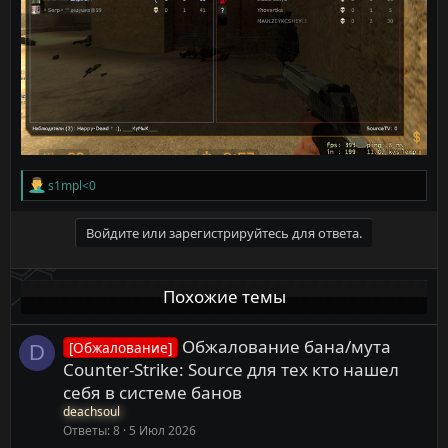
Р
s1mpl<0
е
а
к
Войдите или зарегистрируйтесь для ответа.
ц
и
и
Похожие темы
:
Обжалование бана/мута
[Обжалование]
D
Counter-Strike: Source для тех кто нашел
себя в системе банов
deachsoul
Ответы
8
5 Июл 2026