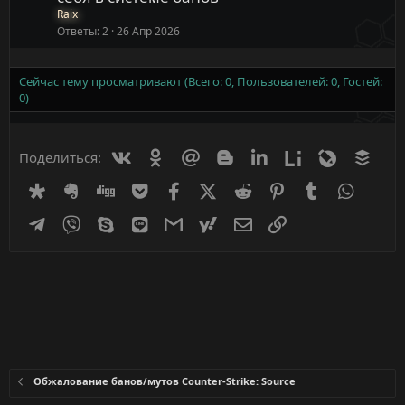
Raix
Ответы
2
26 Апр 2026
Сейчас тему просматривают (Всего: 0, Пользователей: 0, Гостей:
0)
Вконтакте
Одноклассники
Mail.ru
Blogger
Linkedin
Liveinternet
Livejournal
Buff
Поделиться:
Diaspora
Evernote
Digg
Getpocket
Facebook
X (Twitter)
Reddit
Pinterest
Tumblr
WhatsA
Telegram
Viber
Skype
Line
Gmail
yahoomail
Электронная почта
Ссылка
Обжалование банов/мутов Counter-Strike: Source