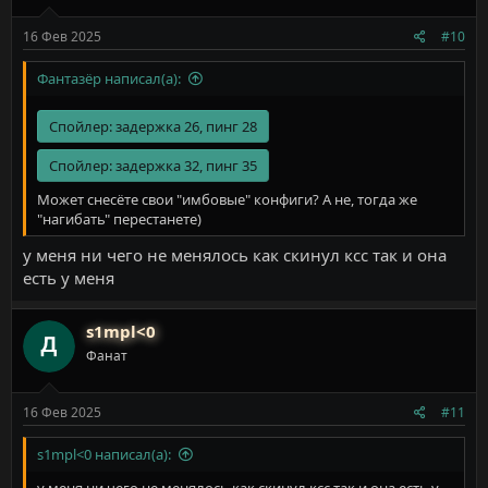
16 Фев 2025
#10
Фантазёр написал(а):
Спойлер:
задержка 26, пинг 28
Спойлер:
задержка 32, пинг 35
Может снесёте свои "имбовые" конфиги? А не, тогда же
"нагибать" перестанете)
у меня ни чего не менялось как скинул ксс так и она
есть у меня
s1mpl<0
Фанат
16 Фев 2025
#11
s1mpl<0 написал(а):
у меня ни чего не менялось как скинул ксс так и она есть у