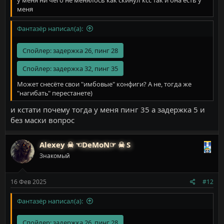
меня
Фантазёр написал(а):
Спойлер:
задержка 26, пинг 28
Спойлер:
задержка 32, пинг 35
Может снесёте свои "имбовые" конфиги? А не, тогда же
"нагибать" перестанете)
и кстати почему тогда у меня пинг 35 а задержка 5 и
без маски вопрос
Alexey ☠ ☜DeMoN☞ ☠ S
Знакомый
16 Фев 2025
#12
Фантазёр написал(а):
Спойлер:
задержка 26, пинг 28