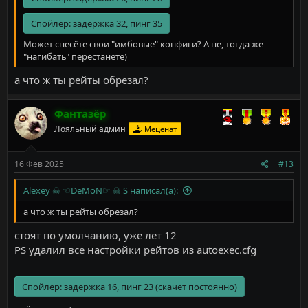
Спойлер:
задержка 32, пинг 35
Может снесёте свои "имбовые" конфиги? А не, тогда же
"нагибать" перестанете)
а что ж ты рейты обрезал?
Фантазёр
Лояльный админ
Меценат
16 Фев 2025
#13
Alexey ☠ ☜DeMoN☞ ☠ S написал(а):
а что ж ты рейты обрезал?
стоят по умолчанию, уже лет 12
PS удалил все настройки рейтов из autoexec.cfg
Спойлер:
задержка 16, пинг 23 (скачет постоянно)