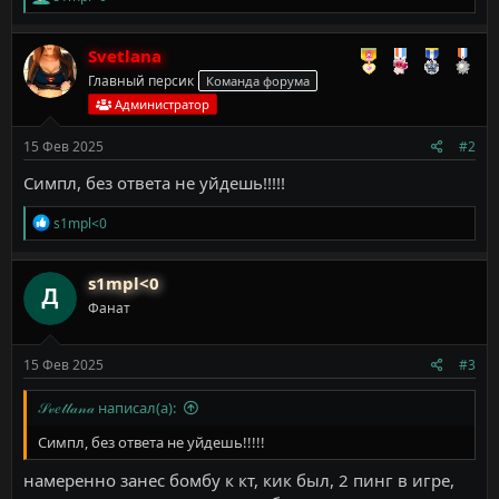
е
а
к
Svetlana
ц
Главный персик
Команда форума
и
и
Администратор
:
15 Фев 2025
#2
Симпл, без ответа не уйдешь!!!!!
Р
s1mpl<0
е
а
к
s1mpl<0
ц
Фанат
и
и
:
15 Фев 2025
#3
𝒮𝓋𝑒𝓉𝓁𝒶𝓃𝒶 написал(а):
Симпл, без ответа не уйдешь!!!!!
намеренно занес бомбу к кт, кик был, 2 пинг в игре,