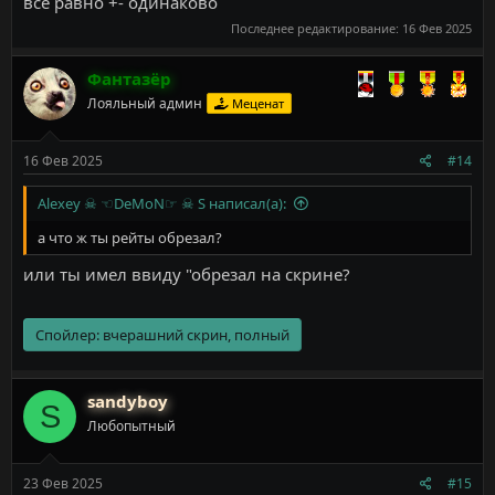
всё равно +- одинаково
Последнее редактирование:
16 Фев 2025
Фантазёр
Лояльный админ
Меценат
16 Фев 2025
#14
Alexey ☠ ☜DeMoN☞ ☠ S написал(а):
а что ж ты рейты обрезал?
или ты имел ввиду "обрезал на скрине?
Спойлер:
вчерашний скрин, полный
sandyboy
S
Любопытный
23 Фев 2025
#15