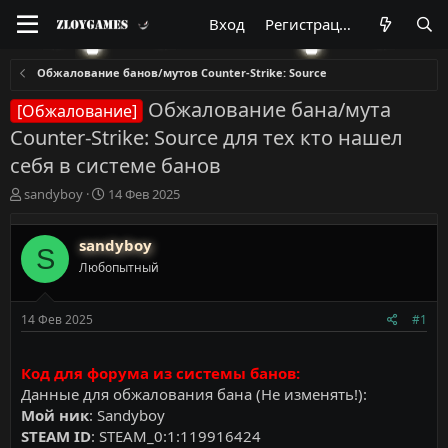
Вход
Регистрация
Обжалование банов/мутов Counter-Strike: Source
Обжалование бана/мута
[Обжалование]
Counter-Strike: Source для тех кто нашел
себя в системе банов
А
Д
sandyboy
14 Фев 2025
в
а
т
т
sandyboy
о
а
S
р
н
Любопытный
т
а
е
ч
м
а
14 Фев 2025
#1
ы
л
а
Код для форума из системы банов:
Данные для обжалования бана (Не изменять!):
Мой ник
: Sandyboy
STEAM ID
: STEAM_0:1:119916424