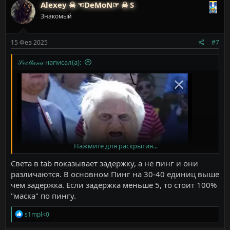
к
Alexey ☠ ☜DeMoN☞ ☠ S
ц
Знакомый
и
и
:
15 Фев 2025
#7
𝒮𝓋𝑒𝓉𝓁𝒶𝓃𝒶 написал(а):
Нажмите для раскрытия...
Света в tab показывает задержку, а не пинг и они
различаются. В основном Пинг на 30-40 единиц выше
чем задержка. Если задержка меньше 5, то стоит 100%
"маска" по пингу.
Р
s1mpl<0
е
а