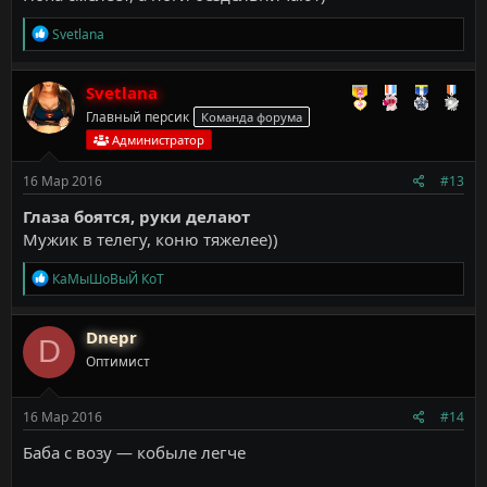
Р
Svetlana
е
а
к
Svetlana
ц
Главный персик
Команда форума
и
и
Администратор
:
16 Мар 2016
#13
Глаза боятся, руки делают
Мужик в телегу, коню тяжелее))
Р
КаМыШоВыЙ КоТ
е
а
к
Dnepr
D
ц
Оптимист
и
и
:
16 Мар 2016
#14
Баба с возу — кобыле легче