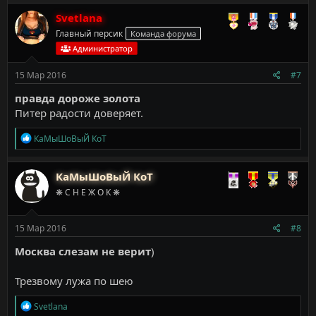
а
к
Svetlana
ц
Главный персик
Команда форума
и
и
Администратор
:
15 Мар 2016
#7
правда дороже золота
Питер радости доверяет.
Р
КаМыШоВыЙ КоТ
е
а
к
КаМыШоВыЙ КоТ
ц
❋ С Н Е Ж О К ❋
и
и
:
15 Мар 2016
#8
Москва слезам не верит
)
Трезвому лужа по шею
Р
Svetlana