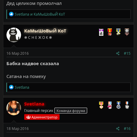
Дед целиком промолчал
Р
Svetlana
и
КаМыШоВыЙ КоТ
е
а
к
КаМыШоВыЙ КоТ
ц
❋ С Н Е Ж О К ❋
и
и
:
16 Мар 2016
#15
Бабка надвое сказала
Сатана на помеху
Р
Svetlana
е
а
к
Svetlana
ц
Главный персик
Команда форума
и
и
Администратор
:
18 Мар 2016
#16