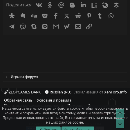
Вконтакте
Одноклассники
Mail.ru
Blogger
Linkedin
Liveinternet
Livejournal
Buff
Поделиться:
Diaspora
Evernote
Digg
Getpocket
Facebook
X (Twitter)
Reddit
Pinterest
Tumblr
WhatsA
Telegram
Viber
Skype
Line
Gmail
yahoomail
Электронная почта
Ссылка
Игры на форуме
ZLOYGAMES DARK
Russian (RU)
Локализация от
XenForo.Info
Обратная связь
Условия и правила
R
Политика конфиденциальности
Помощь
На данном сайте используются файлы cookie, чтобы персонализировать
S
контент и сохранить Ваш вход в систему, если Вы зарегистрируетесь.
Свер
При полном или частичном использовании материалов сайта -
S
Продолжая использовать этот сайт, Вы соглашаетесь на использование
ссылка на источник обязательна!
наших файлов cookie.
Сниз
Copyright © 2008-2026, ZLOYGAMES.COM
Принять
Узнать больше...