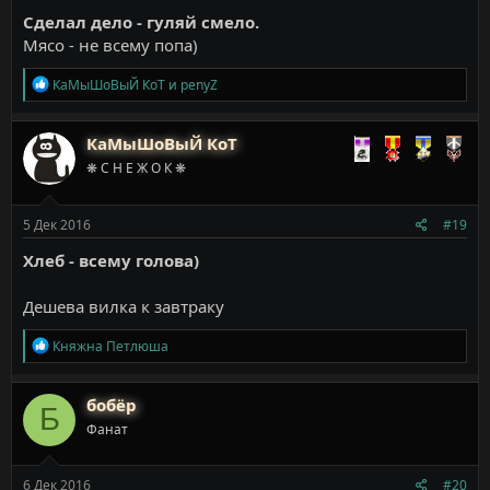
Сделал дело - гуляй смело.
Мясо - не всему попа)
Р
КаМыШоВыЙ КоТ
и
penyZ
е
а
к
КаМыШоВыЙ КоТ
ц
❋ С Н Е Ж О К ❋
и
и
:
5 Дек 2016
#19
Хлеб - всему голова)
Дешева вилка к завтраку
Р
Княжна Петлюша
е
а
к
бобёр
Б
ц
Фанат
и
и
:
6 Дек 2016
#20