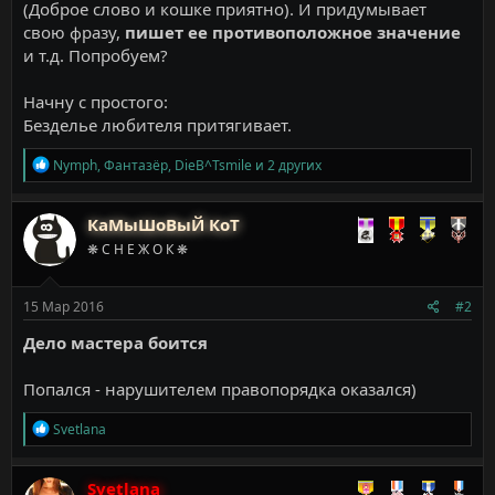
(Доброе слово и кошке приятно). И придумывает
свою фразу,
пишет ее противоположное значение
и т.д. Попробуем?
Начну с простого:
Безделье любителя притягивает.
Р
Nymph
,
Фантазёр
,
DieB^Tsmile
и 2 других
е
а
к
КаМыШоВыЙ КоТ
ц
❋ С Н Е Ж О К ❋
и
и
:
15 Мар 2016
#2
Дело мастера боится
Попался - нарушителем правопорядка оказался)
Р
Svetlana
е
а
к
Svetlana