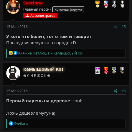
к
Svetlana
ц
Главный персик
Команда форума
и
и
Администратор
:
15 Мар 2016
#5
У кого что болит, тот о том и говорит
Последняя девушка в городе xD
Р
Княжна Петлюша
и
КаМыШоВыЙ КоТ
е
а
к
КаМыШоВыЙ КоТ
ц
❋ С Н Е Ж О К ❋
и
и
:
15 Мар 2016
#6
Первый парень на деревне
:cool:
Ложь дешевле чугуна)
Р
Svetlana
е