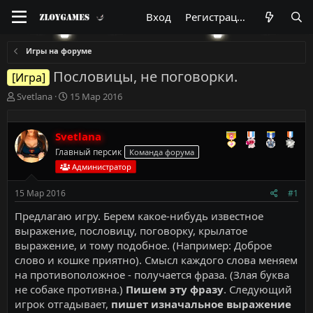
Вход
Регистрация
Игры на форуме
Пословицы, не поговорки.
[Игра]
А
Д
Svetlana
15 Мар 2016
в
а
т
т
о
а
Svetlana
р
н
Главный персик
Команда форума
т
а
Администратор
е
ч
м
а
15 Мар 2016
#1
ы
л
а
Предлагаю игру. Берем какое-нибудь известное
выражение, пословицу, поговорку, крылатое
выражение, и тому подобное. (Например: Доброе
слово и кошке приятно). Смысл каждого слова меняем
на противоположное - получается фраза. (Злая буква
не собаке противна.)
Пишем эту фразу
. Следующий
игрок отгадывает,
пишет изначальное выражение