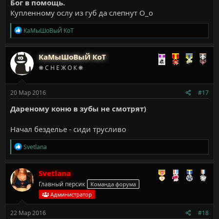
Бог в помощь.
Купленному ослу из губ да слепнут О_о
Р
КаМыШоВыЙ КоТ
е
а
к
КаМыШоВыЙ КоТ
ц
❋ С Н Е Ж О К ❋
и
и
:
20 Мар 2016
#17
Дареному коню в зубы не смотрят)
Начал безделье - сиди трусливо
Р
Svetlana
е
а
к
Svetlana
ц
Главный персик
Команда форума
и
и
Администратор
:
22 Мар 2016
#18