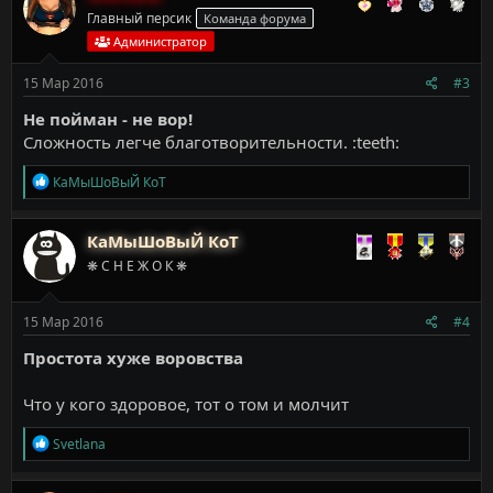
ц
Главный персик
Команда форума
и
и
Администратор
:
15 Мар 2016
#3
Не пойман - не вор!
Сложность легче благотворительности. :teeth:
Р
КаМыШоВыЙ КоТ
е
а
к
КаМыШоВыЙ КоТ
ц
❋ С Н Е Ж О К ❋
и
и
:
15 Мар 2016
#4
Простота хуже воровства
Что у кого здоровое, тот о том и молчит
Р
Svetlana
е
а