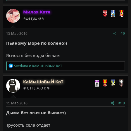
е
а
к
Милая Катя
ц
✯Девушка✯
и
и
:
15 Мар 2016
#9
Пьяному море по колено))
Ясность без воды бывает
Р
Svetlana
и
КаМыШоВыЙ КоТ
е
а
к
КаМыШоВыЙ КоТ
ц
❋ С Н Е Ж О К ❋
и
и
:
15 Мар 2016
#10
Дыма без огня не бывает)
Трусость села отдает