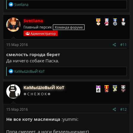
Р
Svetlana
е
а
к
Svetlana
ц
Главный персик
Команда форума
и
и
Администратор
:
15 Мар 2016
#11
смелость города берет
Да ничего собаке Пасха.
Р
КаМыШоВыЙ КоТ
е
а
к
КаМыШоВыЙ КоТ
ц
❋ С Н Е Ж О К ❋
и
и
:
15 Мар 2016
#12
Не все коту масленица
:yummi:
Попа смелеет, а ноги бездельничают)