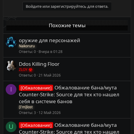
а
к
Войдите или зарегистрируйтесь для ответа.
ц
и
и
Похожие темы
:
оружие для персонажей
Nakoruru
Ответы
0
Вчера в 01:28
Ddos Killing Floor
ZLOY
Ответы
0
21 Май 2026
Обжалование бана/мута
[Обжалование]
I
Counter-Strike: Source для тех кто нашел
себя в системе банов
[I'm]lost
Ответы
3
12 Май 2026
Обжалование бана/мута
[Обжалование]
U
Counter-Strike: Source для тех кто нашел