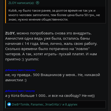
ZLOY написал(а):
Kubik, ну было такое ранее, за долгое время не так уж и
много человек заплатило, тем более цена была 50 грн., не
знаю, нужно мнение общественности.
ZLOY
, можно попробовать снова это внедрить.
Амнистия одна ведь уже была, остались баны
начиная с 14 года. Мне, лично, жаль свою работу.
Сколько времени было потрачено на "ловлю"
читеров. А так, хотят играть- пускай платят. И нам
приятно :) :yummi:
Добавлено через 3 минуты
не, ну правда.. 500 Вхашников у меня.. Не, никакой
амнистии :)
Добавлено через 1 минуту
а у Кота больше 1 000.. и все на свободу? Не-не))
Р
DieB^Tsmile
,
Panamec
,
ЭгоиSтКаツ
и 8 других
е