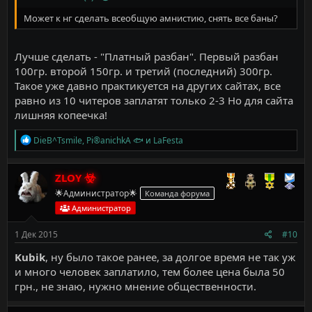
Может к нг сделать всеобщую амнистию, снять все баны?
Лучше сделать - "Платный разбан". Первый разбан
100гр. второй 150гр. и третий (последний) 300гр.
Такое уже давно практикуется на других сайтах, все
равно из 10 читеров заплатят только 2-3 Но для сайта
лишняя копеечка!
Р
DieB^Tsmile
,
Pi®anichkA 🐟
и
LaFesta
е
а
к
ZLOY
ц
🌟Администратор🌟
Команда форума
и
и
Администратор
:
1 Дек 2015
#10
Kubik
, ну было такое ранее, за долгое время не так уж
и много человек заплатило, тем более цена была 50
грн., не знаю, нужно мнение общественности.