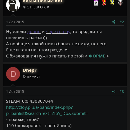
КаМыШоВыЙ КоТ
❋ С Н Е Ж О К ❋
1 Дек 2015
#2
Ну ежели
довно
и
через стену
, то вряд ли ты
получишь разбан))
А вообще я такой ник в банах не вижу, нет его.
Еще и тема не в том разделе.
Обжалования нужно писать по этой >
ФОРМЕ
<
Dnepr
D
Оптимист
1 Дек 2015
#3
STEAM_0:0:430807044
http://zloy.pl.ua/bans/index.php?
p=banlist&searchText=ZloY_Do&Submit=
- похоже, твой?
110 блокировок - настойчиво)