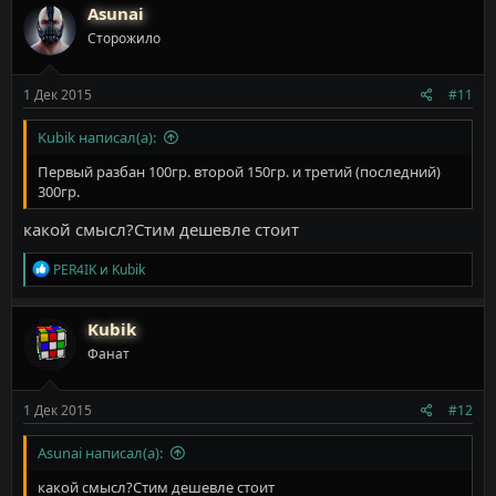
Asunai
Сторожило
1 Дек 2015
#11
Kubik написал(а):
Первый разбан 100гр. второй 150гр. и третий (последний)
300гр.
какой смысл?Стим дешевле стоит
Р
PER4IK
и
Kubik
е
а
к
Kubik
ц
Фанат
и
и
:
1 Дек 2015
#12
Asunai написал(а):
какой смысл?Стим дешевле стоит