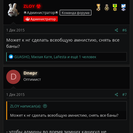
к
ZLOY
ц
🌟Администратор🌟
Команда форума
и
и
Администратор
:
1 Дек 2015
#6
Может к нг сделать всеобщую амнистию, снять все
баны?
Р
GUASHO
,
Милая Катя
,
LaFesta
и ещё 1 человек
е
а
к
Dnepr
D
ц
Оптимист
и
и
:
1 Дек 2015
#7
ZLOY написал(а):
Может к нг сделать всеобщую амнистию, снять все баны?
- чтобы админы во время зимних каникул не