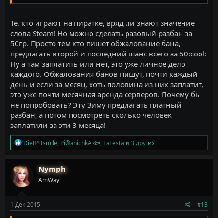
Те, кто играют на пиратке, вряд ли знают значение
слова Steam! Но можно сделать разовый разбан за
50гр. Просто тем кто пишет обжалование бана,
предлагать второй и последний шанс всего за 50:cool:
Ну а там заплатить или нет, это уже личное дело
каждого. Обжалования банов пишут, почти каждый
день и если за месяц, хоть половина из них заплатит,
это уже почти месячная аренда серверов. Почему бы
не попробовать? Эту Зиму предлагать платный
разбан, а потом посмотреть сколько человек
заплатили за эти 3 месяца!
Р
DieB^Tsmile
,
Pi®anichkA 🐟
,
LaFesta
и 3 других
е
а
к
Nymph
ц
AmWay
и
и
:
1 Дек 2015
#13