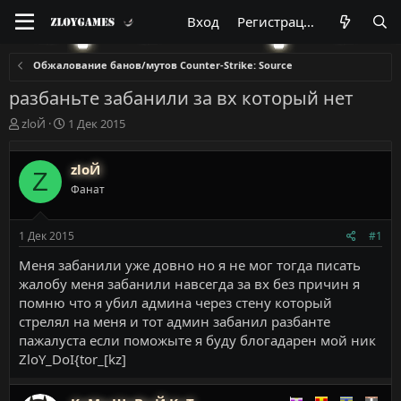
Вход
Регистрация
Обжалование банов/мутов Counter-Strike: Source
разбаньте забанили за вх который нет
А
Д
zloЙ
1 Дек 2015
в
а
т
т
zloЙ
о
а
Z
р
н
Фанат
т
а
е
ч
м
а
1 Дек 2015
#1
ы
л
Меня забанили уже довно но я не мог тогда писать
а
жалобу меня забанили навсегда за вх без причин я
помню что я убил админа через стену который
стрелял на меня и тот админ забанил разбанте
пажалуста если поможыте я буду блогадарен мой ник
ZloY_DoI{tor_[kz]