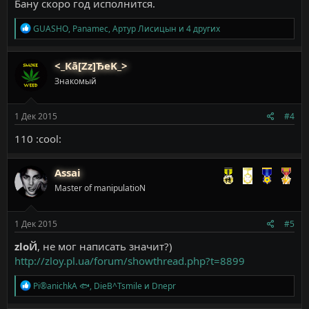
Бану скоро год исполнится.
Р
GUASHO
,
Panamec
,
Артур Лисицын
и 4 других
е
а
к
<_Кā[Zz]ЂeK_>
ц
Знакомый
и
и
:
1 Дек 2015
#4
110 :cool:
Assai
Master of manipulatioN
1 Дек 2015
#5
zloЙ
, не мог написать значит?)
http://zloy.pl.ua/forum/showthread.php?t=8899
Р
Pi®anichkA 🐟
,
DieB^Tsmile
и
Dnepr
е
а