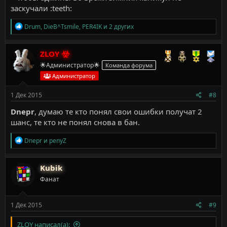
заскучали :teeth:
Р
Drum
,
DieB^Tsmile
,
PER4IK
и 2 других
е
а
к
ZLOY
ц
🌟Администратор🌟
Команда форума
и
и
Администратор
:
1 Дек 2015
#8
Dnepr
, думаю те кто понял свои ошибки получат 2
шанс, те кто не понял снова в бан.
Р
Dnepr
и
penyZ
е
а
к
Kubik
ц
Фанат
и
и
:
1 Дек 2015
#9
ZLOY написал(а):