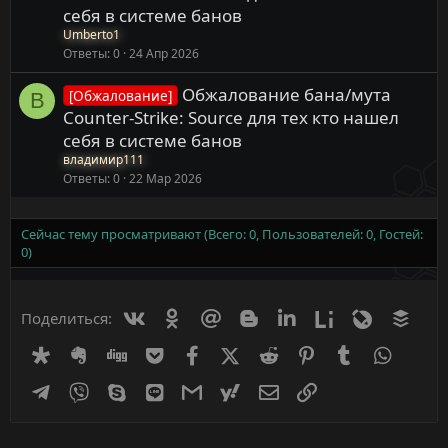
себя в системе банов
Umberto1
Ответы
0
24 Апр 2026
Обжалование бана/мута
[Обжалование]
В
Counter-Strike: Source для тех кто нашел
себя в системе банов
владимир111
Ответы
0
22 Мар 2026
Сейчас тему просматривают (Всего: 0, Пользователей: 0, Гостей:
0)
Вконтакте
Одноклассники
Mail.ru
Blogger
Linkedin
Liveinternet
Livejournal
Buff
Поделиться:
Diaspora
Evernote
Digg
Getpocket
Facebook
X (Twitter)
Reddit
Pinterest
Tumblr
WhatsA
Telegram
Viber
Skype
Line
Gmail
yahoomail
Электронная почта
Ссылка