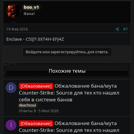
boo_v1
Фанат
19 Фев 2016
#7
Enclave - C5IJT-3XT4H-EFJ4Z
Войдите или зарегистрируйтесь для ответа.
Похожие темы
Обжалование бана/мута
[Обжалование]
D
Counter-Strike: Source для тех кто нашел
себя в системе банов
deachsoul
Ответы
8
5 Июл 2026
Обжалование бана/мута
[Обжалование]
I
Counter-Strike: Source для тех кто нашел