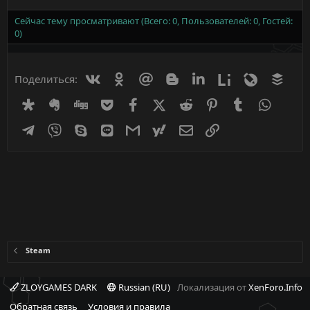
Сейчас тему просматривают (Всего: 0, Пользователей: 0, Гостей:
0)
Вконтакте
Одноклассники
Mail.ru
Blogger
Linkedin
Liveinternet
Livejournal
Buff
Поделиться:
Diaspora
Evernote
Digg
Getpocket
Facebook
X (Twitter)
Reddit
Pinterest
Tumblr
WhatsA
Telegram
Viber
Skype
Line
Gmail
yahoomail
Электронная почта
Ссылка
Steam
ZLOYGAMES DARK
Russian (RU)
Локализация от
XenForo.Info
Обратная связь
Условия и правила