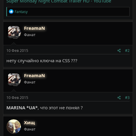
Super Monday Night Combat Trailer HD - YouTube
Р
Fantasy
е
а
к
FreamaN
ц
Фанат
и
и
:
10 Фев 2015
#2
нету случайно ключа на CSS ???
FreamaN
Фанат
10 Фев 2015
#3
MARINA *UA*
, что этот не понял ?
Хищ
Фанат