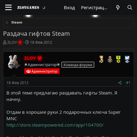
Вход
Регистрация
Steam
Раздача гифтов Steam
А
Д
ZLOY
18 Фев 2012
в
а
т
т
ZLOY
о
а
р
н
🌟Администратор🌟
Команда форума
т
а
Администратор
е
ч
м
а
18 Фев 2012
#1
ы
л
а
В этой теме предлагаю раздавать гифты Steam. Я
начну.
Отдам в хорошие руки 2 подарочных ключа Super
MNC
http://store.steampowered.com/app/104700/