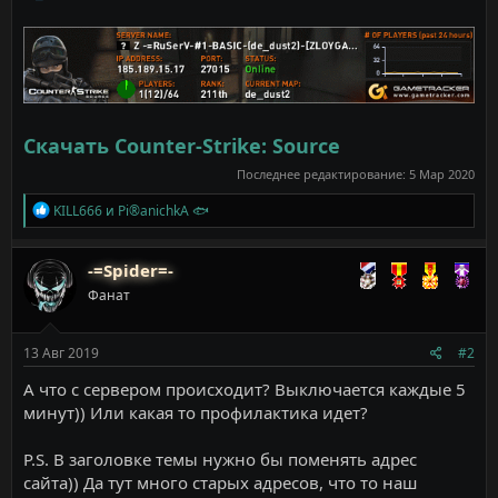
Скачать Counter-Strike: Source
Последнее редактирование:
5 Мар 2020
Р
KILL666
и
Pi®anichkA 🐟
е
а
к
-=Spider=-
ц
Фанат
и
и
:
13 Авг 2019
#2
А что с сервером происходит? Выключается каждые 5
минут)) Или какая то профилактика идет?
P.S. В заголовке темы нужно бы поменять адрес
сайта)) Да тут много старых адресов, что то наш