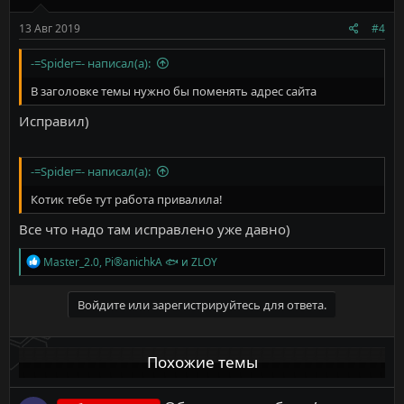
:
13 Авг 2019
#4
-=Spider=- написал(а):
В заголовке темы нужно бы поменять адрес сайта
Исправил)
-=Spider=- написал(а):
Котик тебе тут работа привалила!
Все что надо там исправлено уже давно)
Р
Master_2.0
,
Pi®anichkA 🐟
и
ZLOY
е
а
к
Войдите или зарегистрируйтесь для ответа.
ц
и
и
Похожие темы
: