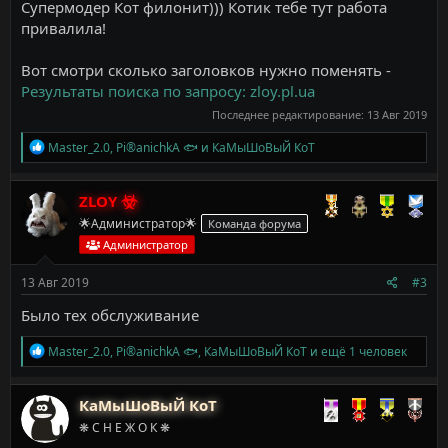
Супермодер Кот филонит))) Котик тебе тут работа
привалила!
Вот смотри сколько заголовков нужно поменять -
Результаты поиска по запросу: zloy.pl.ua
Последнее редактирование:
13 Авг 2019
Р
Master_2.0
,
Pi®anichkA 🐟
и
КаМыШоВыЙ КоТ
е
а
к
ZLOY
ц
🌟Администратор🌟
Команда форума
и
и
Администратор
:
13 Авг 2019
#3
Было тех обслуживание
Р
Master_2.0
,
Pi®anichkA 🐟
,
КаМыШоВыЙ КоТ
и ещё 1 человек
е
а
к
КаМыШоВыЙ КоТ
ц
❋ С Н Е Ж О К ❋
и
и