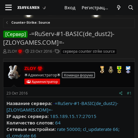
Вход
Регистрация
Counter-Strike: Source
-=RuServ-#1-BASIC(de_dust2)-
[Сервер]
[ZLOYGAMES.COM]=-
А
Д
Т
ZLOY
23 Окт 2016
сервера counter strike source
в
а
е
т
т
г
о
а
и
ZLOY
р
н
🌟Администратор🌟
Команда форума
т
а
Администратор
е
ч
м
а
23 Окт 2016
#1
ы
л
а
Название сервера:
-
=RuServ-#1-BASIC(de_dust2)-
[ZLOYGAMES.COM]=-
IP адрес сервера:
185.189.15.17:27015
Количество слотов:
64
Сетевые настройки:
rate 50000; cl_updaterate 66;
cl_cmdrate 66