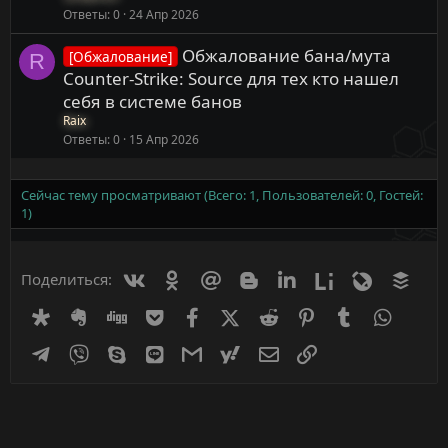
Ответы
0
24 Апр 2026
Обжалование бана/мута
[Обжалование]
R
Counter-Strike: Source для тех кто нашел
себя в системе банов
Raix
Ответы
0
15 Апр 2026
Сейчас тему просматривают (Всего: 1, Пользователей: 0, Гостей:
1)
Вконтакте
Одноклассники
Mail.ru
Blogger
Linkedin
Liveinternet
Livejournal
Buff
Поделиться:
Diaspora
Evernote
Digg
Getpocket
Facebook
X (Twitter)
Reddit
Pinterest
Tumblr
WhatsA
Telegram
Viber
Skype
Line
Gmail
yahoomail
Электронная почта
Ссылка