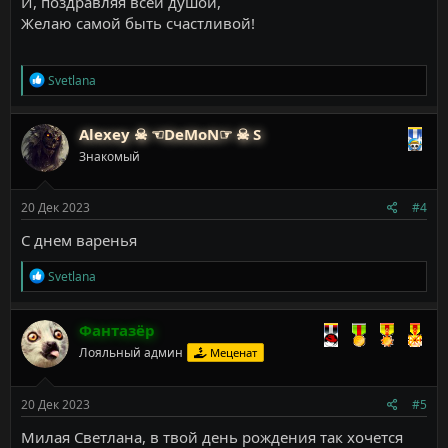
И, поздравляя всей душой,
Желаю самой быть счастливой!
Р
Svetlana
е
а
к
Alexey ☠ ☜DeMoN☞ ☠ S
ц
Знакомый
и
и
:
20 Дек 2023
#4
С днем варенья
Р
Svetlana
е
а
к
Фантазёр
ц
Лояльный админ
Меценат
и
и
:
20 Дек 2023
#5
Милая Светлана, в твой день рождения так хочется