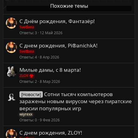
и
Похожие темы
:
С Днём рождения, Фантазёр!
Svetlana
Ответы
3
12 Май 2026
С днем рождения, Pi®anichkA!
Svetlana
Ответы
4
8 Апр 2026
Милые дамы, с 8 марта!
ZLOY
Ответы
2
8 Мар 2026
Сотни тысяч компьютеров
[Новости]
заражены новым вирусом через пиратские
версии популярных игр
wiyrexx
Ответы
0
9 Фев 2026
С днем рождения, ZLOY!