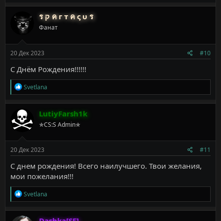
а
к
ร ק ค г т ค ς υ ร
ц
Фанат
и
и
:
20 Дек 2023
#10
С Днём Рождения!!!!!!
Р
Svetlana
е
а
к
LutiyFarsh1k
ц
✯CS:S Admin✯
и
и
:
20 Дек 2023
#11
С днем рождения! Всего наилучшего. Твои желания,
мои пожелания!!!
Р
Svetlana
е
а
к
Dashka[SF]