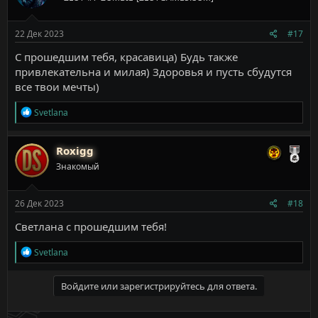
и
:
22 Дек 2023
#17
С прошедшим тебя, красавица) Будь также
привлекательна и милая) Здоровья и пусть сбудутся
все твои мечты)
Р
Svetlana
е
а
к
Roxigg
ц
Знакомый
и
и
:
26 Дек 2023
#18
Светлана с прошедшим тебя!
Р
Svetlana
е
а
к
Войдите или зарегистрируйтесь для ответа.
ц
и