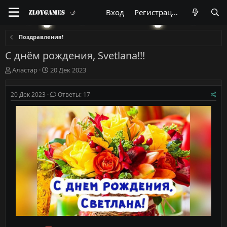
Вход
Регистрация
Поздравления!
С днём рождения, Svetlana!!!
А
Д
Аластар
20 Дек 2023
в
а
т
т
20 Дек 2023
Ответы: 17
о
а
р
н
т
а
е
ч
м
а
ы
л
а