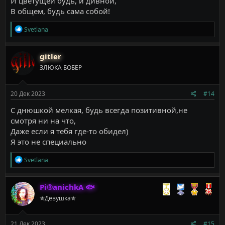
И цветущей будь, и дивной,
В общем, будь сама собой!
Р
Svetlana
е
а
к
gitler
ц
ЗЛЮКА БОБЕР
и
и
:
20 Дек 2023
#14
С днюшкой мелкая, будь всегда позитивной,не
смотря ни на что,
Даже если я тебя где-то обидел)
Я это не специально
Р
Svetlana
е
а
к
Pi®anichkA 🐟
ц
✯Девушка✯
и
и
:
21 Дек 2023
#15