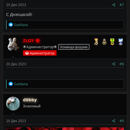
20 Дек 2023
#7
С Днюшкой!
Р
Svetlana
е
а
к
ZLOY
ц
🌟Администратор🌟
Команда форума
и
и
Администратор
:
20 Дек 2023
#8
Р
Svetlana
е
а
к
d0bby
ц
Знакомый
и
и
:
20 Дек 2023
#9