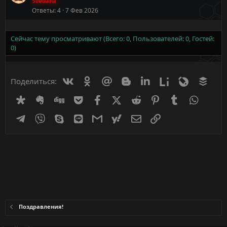
Svetlana
Ответы
4
7 Фев 2026
Сейчас тему просматривают (Всего: 0, Пользователей: 0, Гостей:
0)
Вконтакте
Одноклассники
Mail.ru
Blogger
Linkedin
Liveinternet
Livejournal
Buff
Поделиться:
Diaspora
Evernote
Digg
Getpocket
Facebook
X (Twitter)
Reddit
Pinterest
Tumblr
WhatsA
Telegram
Viber
Skype
Line
Gmail
yahoomail
Электронная почта
Ссылка
Поздравления!