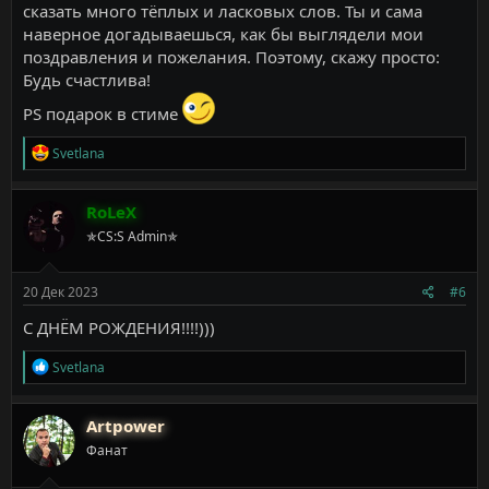
сказать много тёплых и ласковых слов. Ты и сама
наверное догадываешься, как бы выглядели мои
поздравления и пожелания. Поэтому, скажу просто:
Будь счастлива!
PS подарок в стиме
Р
Svetlana
е
а
к
RoLeX
ц
✯CS:S Admin✯
и
и
:
20 Дек 2023
#6
С ДНЁМ РОЖДЕНИЯ!!!!)))
Р
Svetlana
е
а
к
Artpower
ц
Фанат
и
и
: