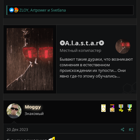
Р
ZLOY
,
Artpower
и
Svetlana
е
а
к
ц
и
и
❂A.l.a.s.t.a.r❂
:
Местный копипастер
Бывают такие дураки, что возникают
сомнения в естественном
происхождении их тупости… Они
явно где-то этому обучались…
Moggy
Знакомый
20 Дек 2023
#2