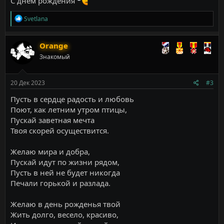
С днем рождения
Р
Svetlana
е
а
к
Orange
ц
Знакомый
и
и
:
20 Дек 2023
#3
Пусть в сердце радость и любовь
Поют, как летним утром птицы,
Пускай заветная мечта
Твоя скорей осуществится.
Желаю мира и добра,
Пускай идут по жизни рядом,
Пусть в ней не будет никогда
Печали горькой и разлада.
Желаю в день рожденья твой
Жить долго, весело, красиво,