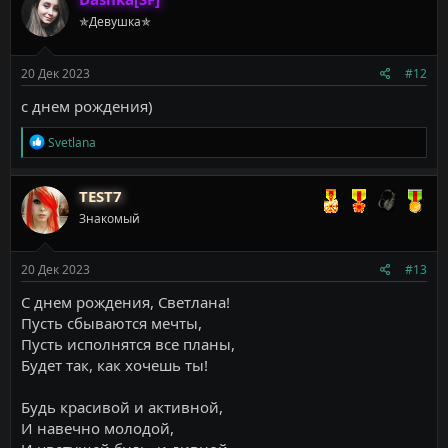
ц
✯Девушка✯
и
и
:
20 Дек 2023
#12
с днем рождения)
Р
Svetlana
е
а
к
TEST7
ц
Знакомый
и
и
:
20 Дек 2023
#13
С днем рождения, Светлана!
Пусть сбываются мечты,
Пусть исполнятся все планы,
Будет так, как хочешь ты!
Будь красивой и активной,
И навечно молодой,