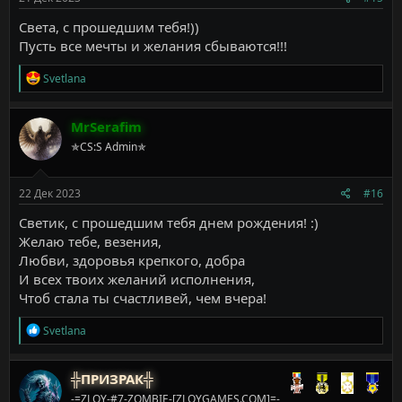
Света, с прошедшим тебя!))
Пусть все мечты и желания сбываются!!!
Р
Svetlana
е
а
к
MrSerafim
ц
✯CS:S Admin✯
и
и
:
22 Дек 2023
#16
Светик, с прошедшим тебя днем рождения! :)
Желаю тебе, везения,
Любви, здоровья крепкого, добра
И всех твоих желаний исполнения,
Чтоб стала ты счастливей, чем вчера!
Р
Svetlana
е
а
к
╬ПРИЗРАК╬
ц
-=ZLOY-#7-ZOMBIE-[ZLOYGAMES.COM]=-
и