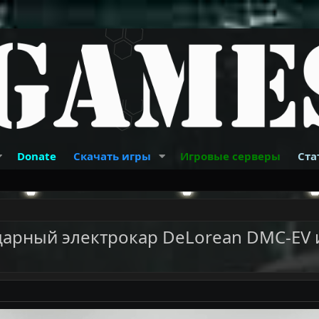
Donate
Скачать игры
Игровые серверы
Ста
дарный электрокар DeLorean DMC-EV 