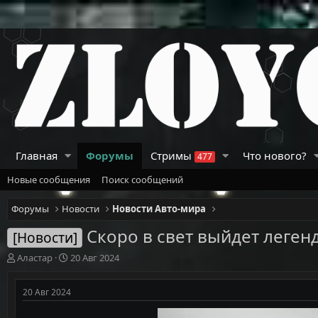
Главная
Форумы
Стримы
Что нового?
477
Новые сообщения
Поиск сообщений
Форумы
Новости
Новости Авто-мира
Скоро в свет выйдет леген
[Новости]
А
Д
Аластар
20 Авг 2024
в
а
т
т
20 Авг 2024
о
а
р
н