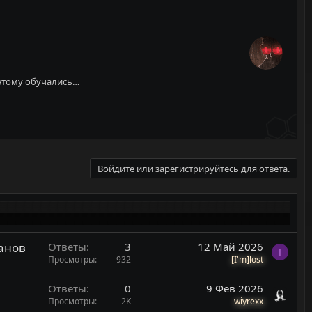
 этому обучались…
Войдите или зарегистрируйтесь для ответа.
банов
Ответы
3
12 Май 2026
I
Просмотры
932
[I'm]lost
Ответы
0
9 Фев 2026
Просмотры
2K
wiyrexx