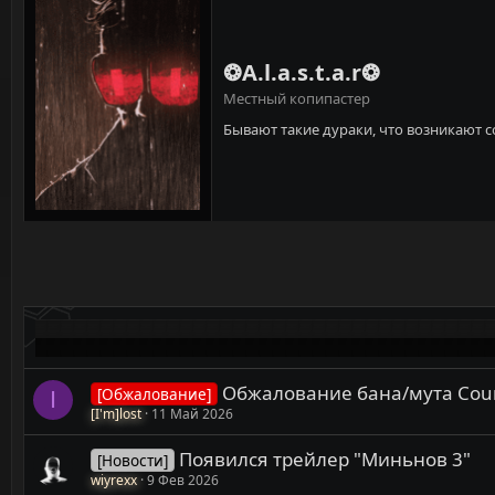
❂A.l.a.s.t.a.r❂
Местный копипастер
Бывают такие дураки, что возникают 
Обжалование бана/мута Counte
[Обжалование]
I
[I'm]lost
11 Май 2026
Появился трейлер "Миньнов 3"
[Новости]
wiyrexx
9 Фев 2026