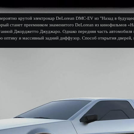
вероятно крутой электрокар DeLorean DMC-EV из "Назад в будущее
торый станет преемником знаменитого DeLorean из кинофильмов «
танной Джорджетто Джуджаро. Однако передняя часть автомобиля
ую оптику и массивный задний диффузор. Способ открытия дверей,