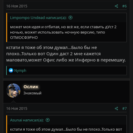
16 Ноя 2015
#6
Limpompo Undead написал(а):
может моя идея и отбитая, но всё же, если ставить дУст 2
ночью, может использовать ночную версию, типо
ОТМОСФЭРНО
кстати я тоже об этом думал...Было бы не
плохо..Только вот Один даст 2 мне кажется
маловато,может Офис либо же Инферно в перемешку.
Р
Nymph
е
а
к
Ослик
ц
Знакомый
и
и
:
16 Ноя 2015
#7
Asunai написал(а):
кстати я тоже об этом думал...Было бы не плохо..Только вот