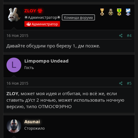
ZLOY
🌟Администратор🌟
Команда форума
Администратор
16 Ноя 2015
#4
Давайте обсудим про березу 1, дм позже.
Limpompo Undead
L
Гость
16 Ноя 2015
#5
ZLOY
, может моя идея и отбитая, но всё же, если
ставить дУст 2 ночью, может использовать ночную
версию, типо ОТМОСФЭРНО
Asunai
Сторожило