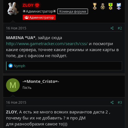
к
ZLOY
ц
🌟Администратор🌟
Команда форума
и
и
Администратор
:
16 Ноя 2015
#2
MARINA *UA*
, зайди сюда
http://www.gametracker.com/search/css/
и посмотри
какие сервера, точнее какие режимы и какие карты в
топе, дм с офисом не пойдет.
Р
Nymph
е
а
к
-=Monte_Cristo=-
M
ц
Гость
и
и
:
16 Ноя 2015
#3
ZLOY
, А есть же много всяких вариантов даста 2 ,
почему бы их не добавить ? я про ДМ
для разнообразия самое то)))