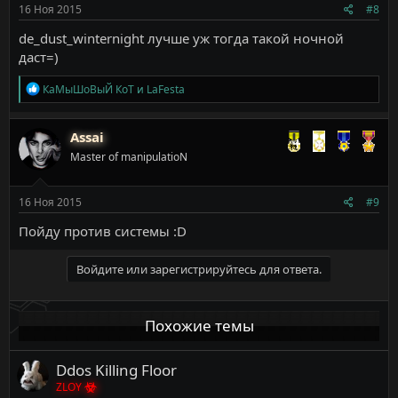
16 Ноя 2015
#8
de_dust_winternight лучше уж тогда такой ночной
даст=)
Р
КаМыШоВыЙ КоТ
и
LaFesta
е
а
к
Assai
ц
Master of manipulatioN
и
и
:
16 Ноя 2015
#9
Пойду против системы :D
Войдите или зарегистрируйтесь для ответа.
Похожие темы
Ddos Killing Floor
ZLOY