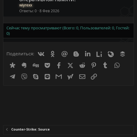
wiyrexx
Ответы
0
8 Фев 2026
Сейчас тему просматривают (Всего: 0, Пользователей: 0, Гостей:
0)
Вконтакте
Одноклассники
Mail.ru
Blogger
Linkedin
Liveinternet
Livejournal
Buff
Поделиться:
Diaspora
Evernote
Digg
Getpocket
Facebook
X (Twitter)
Reddit
Pinterest
Tumblr
WhatsA
Telegram
Viber
Skype
Line
Gmail
yahoomail
Электронная почта
Ссылка
Counter-Strike: Source