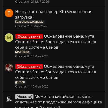
Ответы
0
21 Май 2026
Не пускает на сервер KF (Бесконечная
загрузка)
KvaschenayaKapusta
Ответы
2
1 Мар 2026
Обжалование бана/мута
[Обжалование]
M
Counter-Strike: Source для тех кто нашел
себя в системе банов
MATTRESS
Ответы
0
16 Фев 2026
Обжалование бана/мута
[Обжалование]
Counter-Strike: Source для тех кто нашел
себя в системе банов
garden
Ответы
1
15 Фев 2026
Может ли китайская память
[Новости]
спасти нас от продолжающегося дефицита
оперативной памяти?