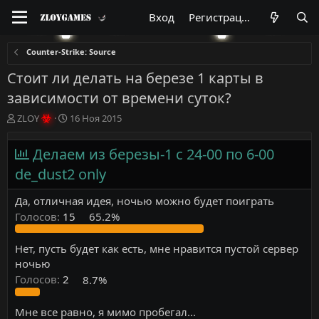
Вход
Регистрация
Counter-Strike: Source
Стоит ли делать на березе 1 карты в
зависимости от времени суток?
А
Д
ZLOY
16 Ноя 2015
в
а
т
т
Делаем из березы-1 с 24-00 по 6-00
о
а
р
н
de_dust2 only
т
а
е
ч
Да, отличная идея, ночью можно будет поиграть
м
а
Голосов:
15
65.2%
ы
л
а
Нет, пусть будет как есть, мне нравится пустой сервер
ночью
Голосов:
2
8.7%
Мне все равно, я мимо пробегал...