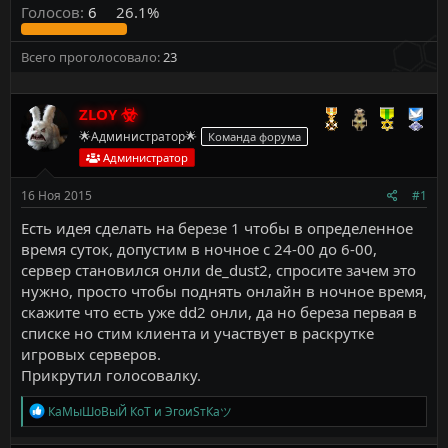
Голосов:
6
26.1%
Всего проголосовало
23
ZLOY
🌟Администратор🌟
Команда форума
Администратор
16 Ноя 2015
#1
Есть идея сделать на березе 1 чтобы в определенное
время суток, допустим в ночное с 24-00 до 6-00,
сервер становился онли de_dust2, спросите зачем это
нужно, просто чтобы поднять онлайн в ночное время,
скажите что есть уже dd2 онли, да но береза первая в
списке но стим клиента и участвует в раскрутке
игровых серверов.
Прикрутил голосовалку.
Р
КаМыШоВыЙ КоТ
и
ЭгоиSтКаツ
е
а