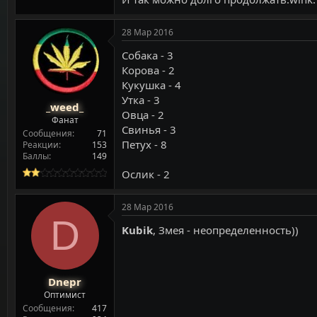
28 Мар 2016
Собака - 3
Корова - 2
Кукушка - 4
Утка - 3
_weed_
Овца - 2
Фанат
Свинья - 3
Сообщения
71
Петух - 8
Реакции
153
Баллы
149
Ослик - 2
28 Мар 2016
D
Kubik
, Змея - неопределенность))
Dnepr
Оптимист
Сообщения
417