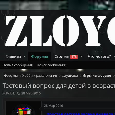
Главная
Форумы
Стримы
Что нового?
478
Новые сообщения
Поиск сообщений
Форумы
Хобби и развлечения
Флудилка
Игры на форуме
Тестовый вопрос для детей в возраст
А
Д
Kubik
28 Мар 2016
в
а
т
т
28 Мар 2016
о
а
р
н
Простая детская задача вызвала