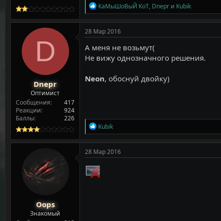
Р
КаМыШоВыЙ КоТ
,
Dnepr
и
Kubik
е
а
к
28 Мар 2016
ц
D
и
А меня не возьмут(
и
Не вижу однозначного решения.
:
Neon
, обоснуй двойку)
Dnepr
Оптимист
Сообщения
417
Реакции
924
Баллы
226
Р
Kubik
е
а
к
28 Мар 2016
ц
и
и
:
Oops
Знакомый