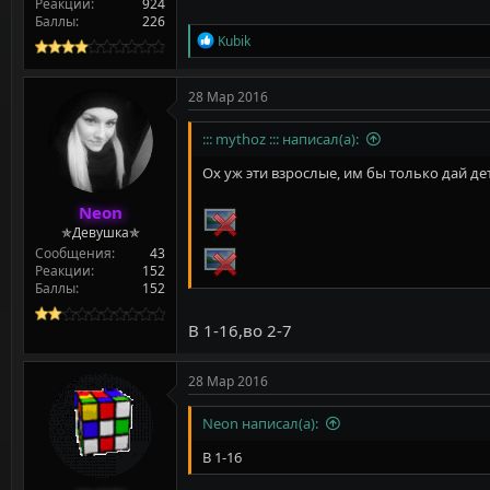
Реакции
924
Баллы
226
Р
Kubik
е
а
к
28 Мар 2016
ц
и
::: mythoz ::: написал(а):
и
:
Ох уж эти взрослые, им бы только дай дет
Neon
✯Девушка✯
Сообщения
43
Реакции
152
Баллы
152
В 1-16,во 2-7
28 Мар 2016
Neon написал(а):
В 1-16