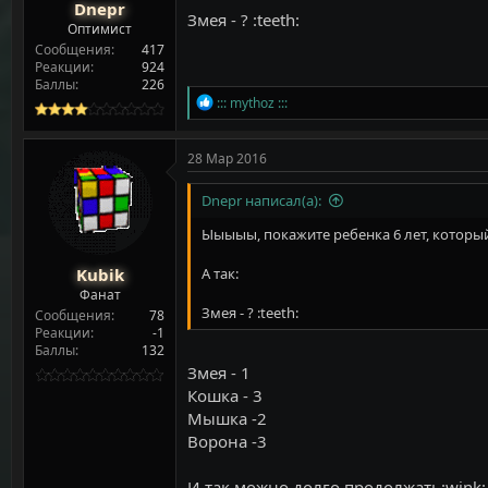
Dnepr
Змея - ? :teeth:
Оптимист
Сообщения
417
Реакции
924
Баллы
226
Р
::: mythoz :::
е
а
к
28 Мар 2016
ц
и
Dnepr написал(а):
и
:
Ыыыыы, покажите ребенка 6 лет, которы
Kubik
А так:
Фанат
Змея - ? :teeth:
Сообщения
78
Реакции
-1
Баллы
132
Змея - 1
Кошка - 3
Мышка -2
Ворона -3
И так можно долго продолжать:wink: