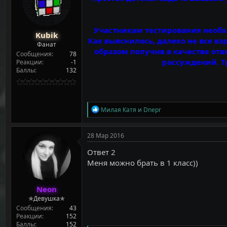
т
а
е
ч
м
а
ы
л
Участникам тестирования необх
Kubik
а
Как выяснилось, далеко не все в
Фанат
образом получив в качестве отв
Сообщения
78
рассуждений. Тр
Реакции
-1
Баллы
132
Р
Милая Катя
и
Dnepr
е
а
к
28 Мар 2016
ц
и
Ответ 2
и
Меня можно брать в 1 класс))
:
Neon
✯Девушка✯
Сообщения
43
Реакции
152
Баллы
152