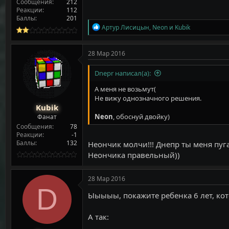
Сообщения
212
Реакции
112
Баллы
201
Р
Артур Лисицын
,
Neon
и
Kubik
е
а
к
28 Мар 2016
ц
и
Dnepr написал(а):
и
:
А меня не возьмут(
Не вижу однозначного решения.
Kubik
Neon
, обоснуй двойку)
Фанат
Сообщения
78
Реакции
-1
Баллы
132
Неончик молчи!!! Днепр ты меня пугае
Неончика правельный))
28 Мар 2016
D
Ыыыыы, покажите ребенка 6 лет, ко
А так: