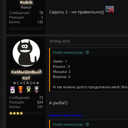
Kubik
Фанат
Садись 2 - не правильно))
Сообщения
78
Реакции
-1
Баллы
132
28 Мар 2016
Kubik написал(а):
Змея - 1
Кошка - 3
КаМыШоВыЙ
Мышка -2
Ворона -3
КоТ
❋ С Н Е Ж О К ❋
И так можно долго продолжать:wink: Все
Сообщения
72
Реакции
824
А рыба?)
Баллы
121
Добавлено через 7 минут
Kubik написал(а):